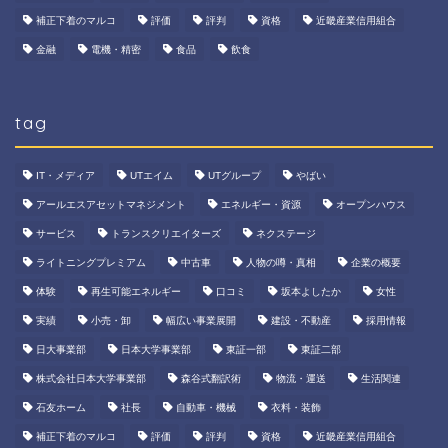
補正下着のマルコ
評価
評判
資格
近畿産業信用組合
金融
電機・精密
食品
飲食
tag
IT・メディア
UTエイム
UTグループ
やばい
アールエスアセットマネジメント
エネルギー・資源
オープンハウス
サービス
トランスクリエイターズ
ネクステージ
ライトニングプレミアム
中古車
人物の噂・真相
企業の概要
体験
再生可能エネルギー
口コミ
坂本よしたか
女性
実績
小売・卸
幅広い事業展開
建設・不動産
採用情報
日大事業部
日本大学事業部
東証一部
東証二部
株式会社日本大学事業部
森谷式翻訳術
物流・運送
生活関連
石友ホーム
社長
自動車・機械
衣料・装飾
補正下着のマルコ
評価
評判
資格
近畿産業信用組合