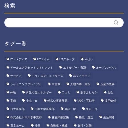
検索
タグ一覧
IT・メディア
UTエイム
UTグループ
やばい
アールエスアセットマネジメント
エネルギー・資源
オープンハウス
サービス
トランスクリエイターズ
ネクステージ
ライトニングプレミアム
中古車
人物の噂・真相
企業の概要
体験
再生可能エネルギー
口コミ
坂本よしたか
女性
実績
小売・卸
幅広い事業展開
建設・不動産
採用情報
日大事業部
日本大学事業部
東証一部
東証二部
株式会社日本大学事業部
森谷式翻訳術
物流・運送
生活関連
石友ホーム
社長
自動車・機械
衣料・装飾