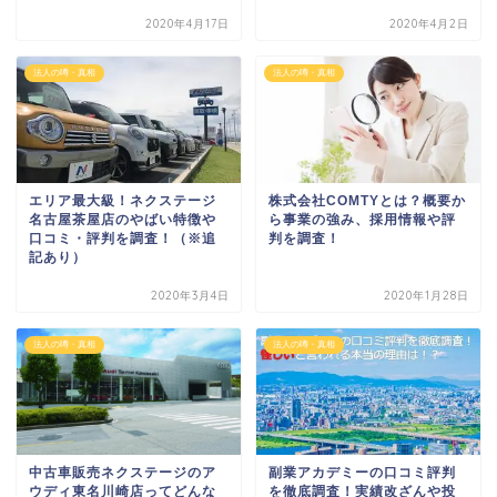
2020年4月17日
2020年4月2日
法人の噂・真相
法人の噂・真相
エリア最大級！ネクステージ
株式会社COMTYとは？概要か
名古屋茶屋店のやばい特徴や
ら事業の強み、採用情報や評
口コミ・評判を調査！（※追
判を調査！
記あり）
2020年3月4日
2020年1月28日
法人の噂・真相
法人の噂・真相
中古車販売ネクステージのア
副業アカデミーの口コミ評判
ウディ東名川崎店ってどんな
を徹底調査！実績改ざんや投