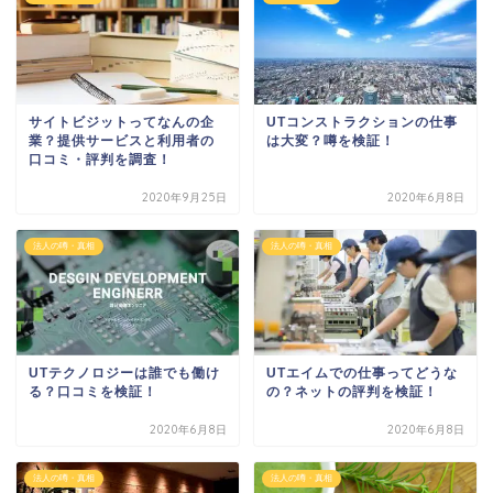
サイトビジットってなんの企
UTコンストラクションの仕事
業？提供サービスと利用者の
は大変？噂を検証！
口コミ・評判を調査！
2020年9月25日
2020年6月8日
法人の噂・真相
法人の噂・真相
UTテクノロジーは誰でも働け
UTエイムでの仕事ってどうな
る？口コミを検証！
の？ネットの評判を検証！
2020年6月8日
2020年6月8日
法人の噂・真相
法人の噂・真相