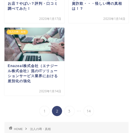
お店？やばい？評判・口コミ
資詐欺・・・怪しい噂の真相
調べてみた！
は！？
2020年1月17日
2020年1月14日
法人の噂・真相
Enazeal株式会社（エナジー
ル株式会社）流のITソリュー
ションサービス業界における
差別化の強化
2020年1月14日
...
1
2
3
14
HOME
法人の噂・真相