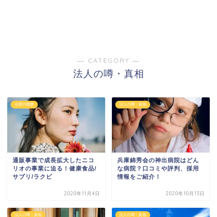
― CATEGORY ―
法人の噂・真相
企業の概要
法人の噂・真相
通販事業で成長拡大したニコ
兵庫錦秀会の神出病院はどん
リオの事業に迫る！健康食品/
な病院？口コミや評判、採用
サプリ/ラクビ
情報をご紹介！
2020年11月4日
2020年10月13日
法人の噂・真相
法人の噂・真相