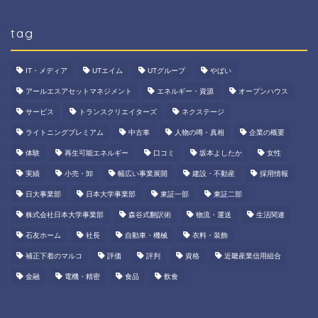
tag
IT・メディア
UTエイム
UTグループ
やばい
アールエスアセットマネジメント
エネルギー・資源
オープンハウス
サービス
トランスクリエイターズ
ネクステージ
ライトニングプレミアム
中古車
人物の噂・真相
企業の概要
体験
再生可能エネルギー
口コミ
坂本よしたか
女性
実績
小売・卸
幅広い事業展開
建設・不動産
採用情報
日大事業部
日本大学事業部
東証一部
東証二部
株式会社日本大学事業部
森谷式翻訳術
物流・運送
生活関連
石友ホーム
社長
自動車・機械
衣料・装飾
補正下着のマルコ
評価
評判
資格
近畿産業信用組合
金融
電機・精密
食品
飲食