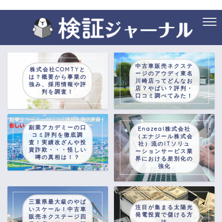
中古車販売ネクステ
株式会社COMTYと
ージのアウディ東名
は？概要から事業の
川崎店ってどんなお
強み、採用情報や評
店？やばい？評判・
判を調査！
口コミ調べてみた！
副業アカデミーの口
Enazeal株式会社
コミ評判を徹底調
（エナジール株式会
査！実績改ざんや投
社）流のITソリュ
資詐欺・・・怪しい
ーションサービス業
噂の真相は！？
界における差別化の
強化
三重県最大級のやば
注目が集まる太陽光
いスケール！中古車
発電投資で儲ける方
販売ネクステージ四
法