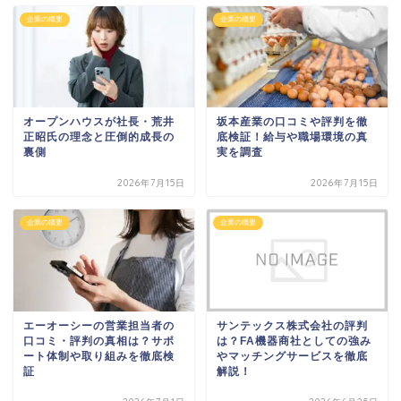
企業の概要
企業の概要
オープンハウスが社長・荒井
坂本産業の口コミや評判を徹
正昭氏の理念と圧倒的成長の
底検証！給与や職場環境の真
裏側
実を調査
2026年7月15日
2026年7月15日
企業の概要
企業の概要
エーオーシーの営業担当者の
サンテックス株式会社の評判
口コミ・評判の真相は？サポ
は？FA機器商社としての強み
ート体制や取り組みを徹底検
やマッチングサービスを徹底
証
解説！