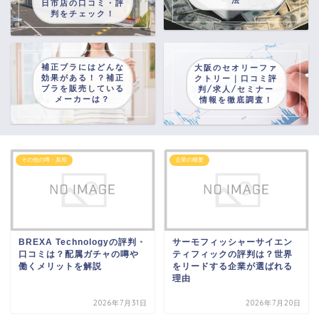
日市店の口コミ・評
判をチェック！
補正ブラにはどんな
大阪のセオリーファ
効果がある！？補正
クトリー｜口コミ評
ブラを販売している
判/求人/セミナー
メーカーは？
情報を徹底調査！
その他の噂・真相
企業の概要
BREXA Technologyの評判・
サーモフィッシャーサイエン
口コミは？配属ガチャの噂や
ティフィックの評判は？世界
働くメリットを解説
をリードする企業が選ばれる
理由
2026年7月31日
2026年7月20日