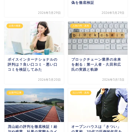
偽を徹底検証
2026年5月29日
2026年5月29日
企業の概要
人物の噂・真相
ボイスインターナショナルの
ブロックチェーン業界の未来
評判は？良い口コミ・悪い口
を創る：第一人者・久田和広
コミを検証してみた
氏の実践と軌跡
2026年5月20日
2026年5月13日
企業PR記事
法人の噂・真相
茂山組の評判を徹底検証！給
オープンハウスは「きつい」
与や残業、社風の実態をライ
の真相。20代で圧倒的年収を