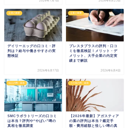
2026年7月1日
2026年6月25日
企業の概要
企業の概要
デイリーエッグの口コミ・評
プレスタプラスの評判・口コ
判は？給与や働きやすさの実
ミを徹底検証！メリット・デ
態検証
メリット、大手企業の内定実
績まで解説
2026年6月17日
2026年6月4日
法人の噂・真相
その他の噂・真相
SMCラボラトリーズの口コミ
【2026年最新】アガスティア
は本当？評判や“やばい”噂の
の葉の評判は本当？鑑定手
真相を徹底調査
順・費用総額と怪しい噂の真