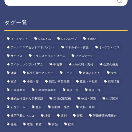
タグ一覧
IT・メディア
UTエイム
UTグループ
やばい
アールエスアセットマネジメント
エネルギー・資源
オープンハウス
サービス
トランスクリエイターズ
ネクステージ
ライトニングプレミアム
中古車
人物の噂・真相
企業の概要
体験
再生可能エネルギー
口コミ
坂本よしたか
女性
実績
小売・卸
幅広い事業展開
建設・不動産
採用情報
日大事業部
日本大学事業部
東証一部
東証二部
株式会社日本大学事業部
森谷式翻訳術
物流・運送
生活関連
石友ホーム
社長
自動車・機械
衣料・装飾
補正下着のマルコ
評価
評判
資格
近畿産業信用組合
金融
電機・精密
食品
飲食