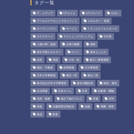
タグ一覧
IT・メディア
UTエイム
UTグループ
やばい
アールエスアセットマネジメント
エネルギー・資源
オープンハウス
サービス
トランスクリエイターズ
ネクステージ
ライトニングプレミアム
中古車
人物の噂・真相
企業の概要
体験
再生可能エネルギー
口コミ
坂本よしたか
女性
実績
小売・卸
幅広い事業展開
建設・不動産
採用情報
日大事業部
日本大学事業部
東証一部
東証二部
株式会社日本大学事業部
森谷式翻訳術
物流・運送
生活関連
石友ホーム
社長
自動車・機械
衣料・装飾
補正下着のマルコ
評価
評判
資格
近畿産業信用組合
金融
電機・精密
食品
飲食