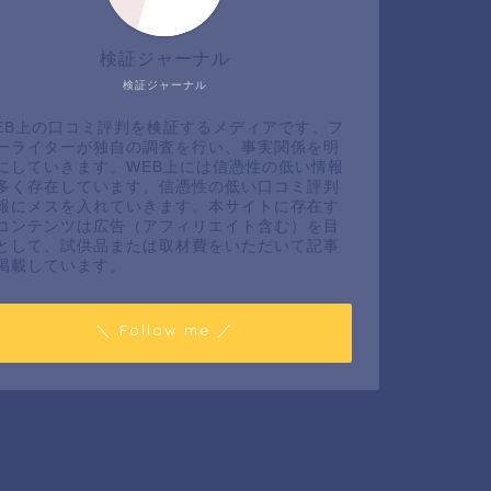
検証ジャーナル
検証ジャーナル
EB上の口コミ評判を検証するメディアです。フ
ーライターが独自の調査を行い、事実関係を明
にしていきます。WEB上には信憑性の低い情報
多く存在しています。信憑性の低い口コミ評判
報にメスを入れていきます。本サイトに存在す
コンテンツは広告（アフィリエイト含む）を目
として、試供品または取材費をいただいて記事
掲載しています。
＼ Follow me ／