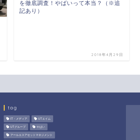
を徹底調査！やばいって本当？（※追
記あり）
日
2018年4月29日
tag
IT・メディア
UTエイム
UTグループ
やばい
アールエスアセットマネジメント