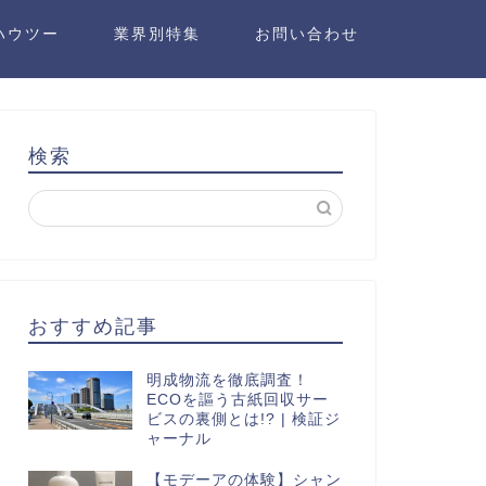
ハウツー
業界別特集
お問い合わせ
検索
おすすめ記事
明成物流を徹底調査！
ECOを謳う古紙回収サー
ビスの裏側とは!? | 検証ジ
ャーナル
【モデーアの体験】シャン