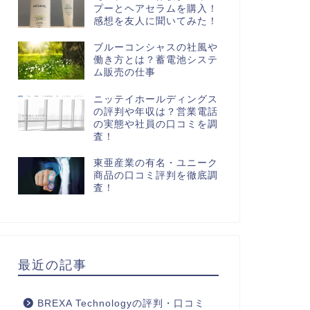
プーとヘアセラムを購入！
感想を友人に聞いてみた！
ブルーコンシャスの社風や
働き方とは？蓄電池システ
ム販売の仕事
ニッテイホールディングス
の評判や年収は？営業電話
の実態や社員の口コミを調
査！
東亜産業の有名・ユニーク
商品の口コミ評判を徹底調
査！
最近の記事
BREXA Technologyの評判・口コミ