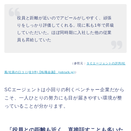
役員と距離が近いのでアピールがしやすく、頑張
りをしっかり評価してくれる。現に私も1年で昇級
していただいた。ほぼ同時期に入社した他の従業
員も昇給していた
（参照元：
ＳＣエージェントの評判/社
風/社員の口コミ(全3件)【転職会議】 (jobtalk.jp)
）
SCエージェントは小回りの利くベンチャー企業だから
こそ、一人ひとりの努力にも目が届きやすい環境が整
っていることが分かります。
「役員との距離も近く、直接話すことも多いた