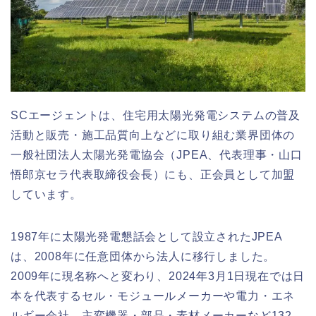
SCエージェントは、住宅用太陽光発電システムの普及
活動と販売・施工品質向上などに取り組む業界団体の
一般社団法人太陽光発電協会（JPEA、代表理事・山口
悟郎京セラ代表取締役会長）にも、正会員として加盟
しています。
1987年に太陽光発電懇話会として設立されたJPEA
は、2008年に任意団体から法人に移行しました。
2009年に現名称へと変わり、2024年3月1日現在では日
本を代表するセル・モジュールメーカーや電力・エネ
ルギー会社、主変機器・部品・素材メーカーなど132