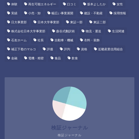
体験
再生可能エネルギー
口コミ
坂本よしたか
女性
実績
小売・卸
幅広い事業展開
建設・不動産
採用情報
日大事業部
日本大学事業部
東証一部
東証二部
株式会社日本大学事業部
森谷式翻訳術
物流・運送
生活関連
石友ホーム
社長
自動車・機械
衣料・装飾
補正下着のマルコ
評価
評判
資格
近畿産業信用組合
金融
電機・精密
食品
飲食
検証ジャーナル
検証ジャーナル