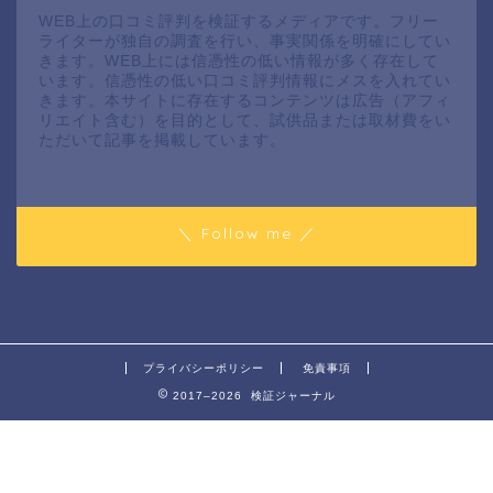
WEB上の口コミ評判を検証するメディアです。フリー
ライターが独自の調査を行い、事実関係を明確にしてい
きます。WEB上には信憑性の低い情報が多く存在して
います。信憑性の低い口コミ評判情報にメスを入れてい
きます。本サイトに存在するコンテンツは広告（アフィ
リエイト含む）を目的として、試供品または取材費をい
ただいて記事を掲載しています。
＼ Follow me ／
プライバシーポリシー
免責事項
2017–2026 検証ジャーナル