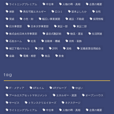
ライトニングプレミアム
中古車
人物の噂・真相
企業の概要
体験
再生可能エネルギー
口コミ
坂本よしたか
女性
実績
小売・卸
幅広い事業展開
建設・不動産
採用情報
日大事業部
日本大学事業部
東証一部
東証二部
株式会社日本大学事業部
森谷式翻訳術
物流・運送
生活関連
石友ホーム
社長
自動車・機械
衣料・装飾
補正下着のマルコ
評価
評判
資格
近畿産業信用組合
金融
電機・精密
食品
飲食
tag
IT・メディア
UTエイム
UTグループ
やばい
アールエスアセットマネジメント
エネルギー・資源
オープンハウス
サービス
トランスクリエイターズ
ネクステージ
ライトニングプレミアム
中古車
人物の噂・真相
企業の概要