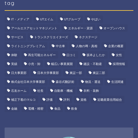
tag
IT・メディア
UTエイム
UTグループ
やばい
アールエスアセットマネジメント
エネルギー・資源
オープンハウス
サービス
トランスクリエイターズ
ネクステージ
ライトニングプレミアム
中古車
人物の噂・真相
企業の概要
体験
再生可能エネルギー
口コミ
坂本よしたか
女性
実績
小売・卸
幅広い事業展開
建設・不動産
採用情報
日大事業部
日本大学事業部
東証一部
東証二部
株式会社日本大学事業部
森谷式翻訳術
物流・運送
生活関連
石友ホーム
社長
自動車・機械
衣料・装飾
補正下着のマルコ
評価
評判
資格
近畿産業信用組合
金融
電機・精密
食品
飲食