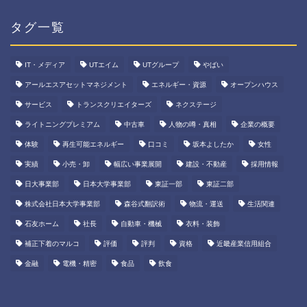
タグ一覧
IT・メディア
UTエイム
UTグループ
やばい
アールエスアセットマネジメント
エネルギー・資源
オープンハウス
サービス
トランスクリエイターズ
ネクステージ
ライトニングプレミアム
中古車
人物の噂・真相
企業の概要
体験
再生可能エネルギー
口コミ
坂本よしたか
女性
実績
小売・卸
幅広い事業展開
建設・不動産
採用情報
日大事業部
日本大学事業部
東証一部
東証二部
株式会社日本大学事業部
森谷式翻訳術
物流・運送
生活関連
石友ホーム
社長
自動車・機械
衣料・装飾
補正下着のマルコ
評価
評判
資格
近畿産業信用組合
金融
電機・精密
食品
飲食