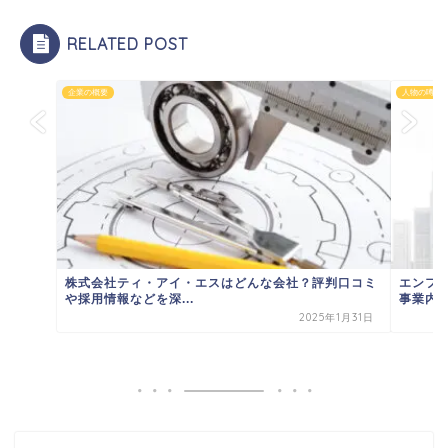
RELATED POST
企業の概要
人物の噂・
株式会社ティ・アイ・エスはどんな会社？評判口コミ
エンフ
や採用情報などを深...
事業内容
2025年1月31日