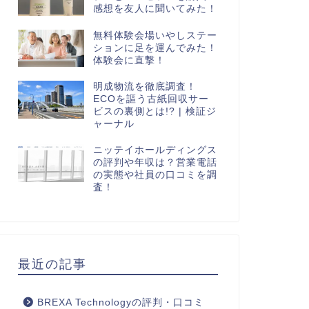
感想を友人に聞いてみた！
無料体験会場いやしステー
ションに足を運んでみた！
体験会に直撃！
明成物流を徹底調査！
ECOを謳う古紙回収サー
ビスの裏側とは!? | 検証ジ
ャーナル
ニッテイホールディングス
の評判や年収は？営業電話
の実態や社員の口コミを調
査！
最近の記事
BREXA Technologyの評判・口コミ