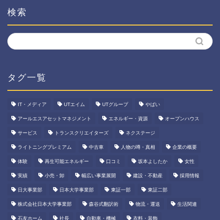
検索
タグ一覧
IT・メディア
UTエイム
UTグループ
やばい
アールエスアセットマネジメント
エネルギー・資源
オープンハウス
サービス
トランスクリエイターズ
ネクステージ
ライトニングプレミアム
中古車
人物の噂・真相
企業の概要
体験
再生可能エネルギー
口コミ
坂本よしたか
女性
実績
小売・卸
幅広い事業展開
建設・不動産
採用情報
日大事業部
日本大学事業部
東証一部
東証二部
株式会社日本大学事業部
森谷式翻訳術
物流・運送
生活関連
石友ホーム
社長
自動車・機械
衣料・装飾