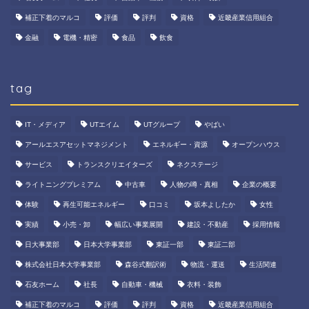
補正下着のマルコ
評価
評判
資格
近畿産業信用組合
金融
電機・精密
食品
飲食
tag
IT・メディア
UTエイム
UTグループ
やばい
アールエスアセットマネジメント
エネルギー・資源
オープンハウス
サービス
トランスクリエイターズ
ネクステージ
ライトニングプレミアム
中古車
人物の噂・真相
企業の概要
体験
再生可能エネルギー
口コミ
坂本よしたか
女性
実績
小売・卸
幅広い事業展開
建設・不動産
採用情報
日大事業部
日本大学事業部
東証一部
東証二部
株式会社日本大学事業部
森谷式翻訳術
物流・運送
生活関連
石友ホーム
社長
自動車・機械
衣料・装飾
補正下着のマルコ
評価
評判
資格
近畿産業信用組合