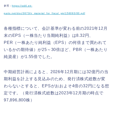
参照：
https://ssl4.eir-
parts.net/doc/3673/ir_material_for_fiscal_ym/156093/00.pdf
各種指標について、会計基準が変わる前の2021年12月
末のEPS（一株当たり当期純利益）は8.32円、
PER（一株あたり純利益（EPS）の何倍まで買われて
いるかの期待値）が25～30倍ほど、PBR（一株あたり
純資産）が1.55倍でした。
中期経営計画によると、2026年12月期には32億円の当
期利益を計上する見込みのため、発行済株式総数が変
わらないとすると、EPSがおおよそ4倍の32円になる想
定です。（発行済株式総数は2023年12月期の時点で
97,896,800株）