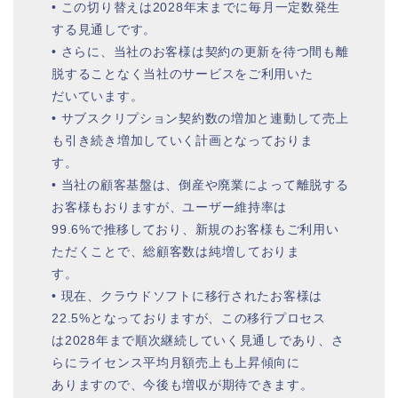
• この切り替えは2028年末までに毎⽉⼀定数発⽣
する⾒通しです。
• さらに、当社のお客様は契約の更新を待つ間も離
脱することなく当社のサービスをご利⽤いた
だいています。
• サブスクリプション契約数の増加と連動して売上
も引き続き増加していく計画となっておりま
す。
• 当社の顧客基盤は、倒産や廃業によって離脱する
お客様もおりますが、ユーザー維持率は
99.6%で推移しており、新規のお客様もご利⽤い
ただくことで、総顧客数は純増しておりま
す。
• 現在、クラウドソフトに移⾏されたお客様は
22.5%となっておりますが、この移⾏プロセス
は2028年まで順次継続していく⾒通しであり、さ
らにライセンス平均⽉額売上も上昇傾向に
ありますので、今後も増収が期待できます。