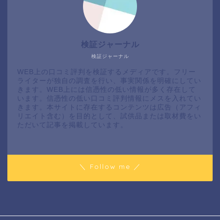
検証ジャーナル
検証ジャーナル
WEB上の口コミ評判を検証するメディアです。フリー
ライターが独自の調査を行い、事実関係を明確にしてい
きます。WEB上には信憑性の低い情報が多く存在して
います。信憑性の低い口コミ評判情報にメスを入れてい
きます。本サイトに存在するコンテンツは広告（アフィ
リエイト含む）を目的として、試供品または取材費をい
ただいて記事を掲載しています。
＼ Follow me ／