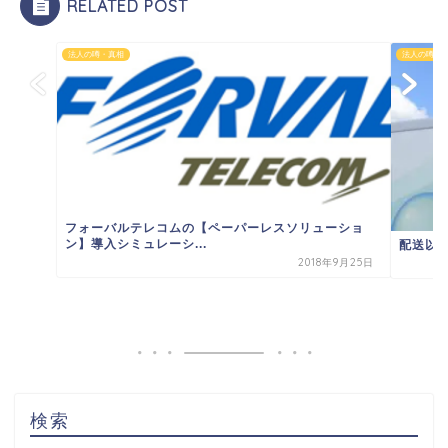
RELATED POST
法人の噂・真相
法人の噂・
フォーバルテレコムの【ペーパーレスソリューショ
ン】導入シミュレーシ...
配送以
2018年9月25日
検索