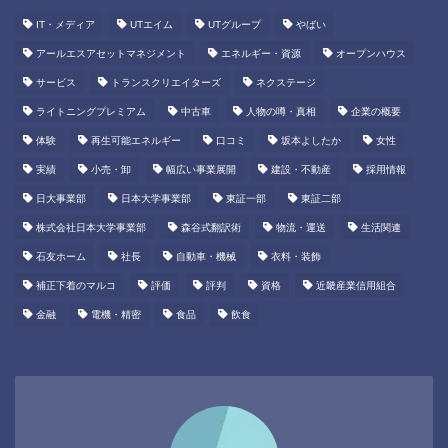
IT・メディア
UTエイム
UTグループ
やばい
アールエスアセットマネジメント
エネルギー・資源
オープンハウス
サービス
トランスクリエイターズ
ネクステージ
ライトニングプレミアム
中古車
人物の噂・真相
企業の概要
体験
再生可能エネルギー
口コミ
坂本よしたか
女性
実績
小売・卸
幅広い事業展開
建設・不動産
採用情報
日大事業部
日本大学事業部
東証一部
東証二部
株式会社日本大学事業部
森谷式翻訳術
物流・運送
生活関連
石友ホーム
社長
自動車・機械
衣料・装飾
補正下着のマルコ
評価
評判
資格
近畿産業信用組合
金融
電機・精密
食品
飲食