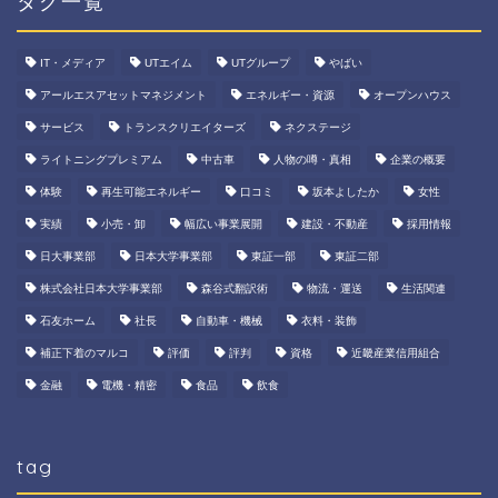
タグ一覧
IT・メディア
UTエイム
UTグループ
やばい
アールエスアセットマネジメント
エネルギー・資源
オープンハウス
サービス
トランスクリエイターズ
ネクステージ
ライトニングプレミアム
中古車
人物の噂・真相
企業の概要
体験
再生可能エネルギー
口コミ
坂本よしたか
女性
実績
小売・卸
幅広い事業展開
建設・不動産
採用情報
日大事業部
日本大学事業部
東証一部
東証二部
株式会社日本大学事業部
森谷式翻訳術
物流・運送
生活関連
石友ホーム
社長
自動車・機械
衣料・装飾
補正下着のマルコ
評価
評判
資格
近畿産業信用組合
金融
電機・精密
食品
飲食
tag