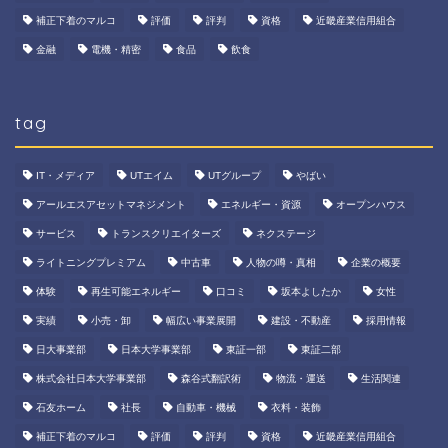
補正下着のマルコ
評価
評判
資格
近畿産業信用組合
金融
電機・精密
食品
飲食
tag
IT・メディア
UTエイム
UTグループ
やばい
アールエスアセットマネジメント
エネルギー・資源
オープンハウス
サービス
トランスクリエイターズ
ネクステージ
ライトニングプレミアム
中古車
人物の噂・真相
企業の概要
体験
再生可能エネルギー
口コミ
坂本よしたか
女性
実績
小売・卸
幅広い事業展開
建設・不動産
採用情報
日大事業部
日本大学事業部
東証一部
東証二部
株式会社日本大学事業部
森谷式翻訳術
物流・運送
生活関連
石友ホーム
社長
自動車・機械
衣料・装飾
補正下着のマルコ
評価
評判
資格
近畿産業信用組合