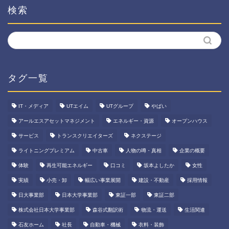
検索
タグ一覧
IT・メディア
UTエイム
UTグループ
やばい
アールエスアセットマネジメント
エネルギー・資源
オープンハウス
サービス
トランスクリエイターズ
ネクステージ
ライトニングプレミアム
中古車
人物の噂・真相
企業の概要
体験
再生可能エネルギー
口コミ
坂本よしたか
女性
実績
小売・卸
幅広い事業展開
建設・不動産
採用情報
日大事業部
日本大学事業部
東証一部
東証二部
株式会社日本大学事業部
森谷式翻訳術
物流・運送
生活関連
石友ホーム
社長
自動車・機械
衣料・装飾