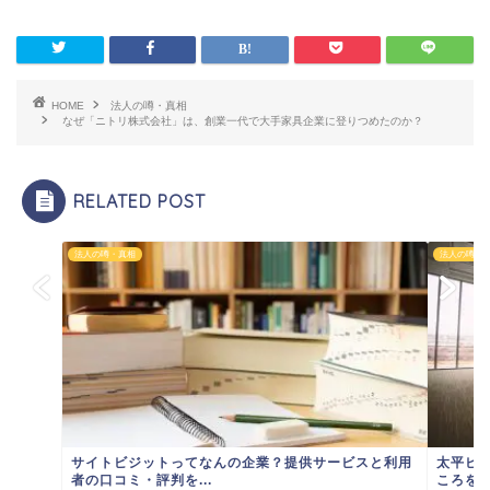
HOME
法人の噂・真相
なぜ「ニトリ株式会社」は、創業一代で大手家具企業に登りつめたのか？
RELATED POST
法人の噂・真相
法人の噂・
サイトビジットってなんの企業？提供サービスと利用
太平ビ
者の口コミ・評判を...
ころを