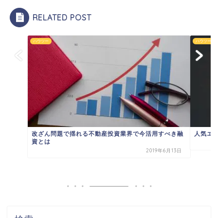
RELATED POST
ハウツー
ハウツー
改ざん問題で揺れる不動産投資業界で今活用すべき融
人気エ
資とは
2019年6月13日