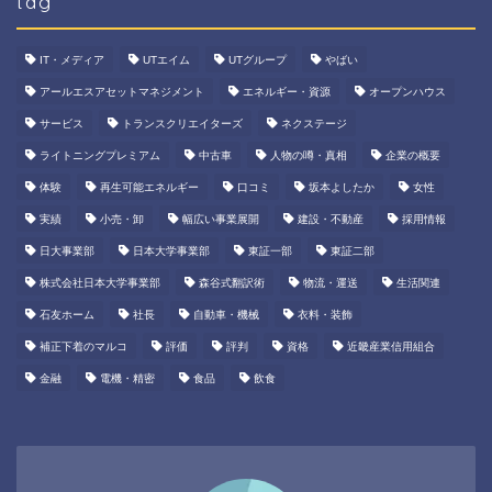
tag
IT・メディア
UTエイム
UTグループ
やばい
アールエスアセットマネジメント
エネルギー・資源
オープンハウス
サービス
トランスクリエイターズ
ネクステージ
ライトニングプレミアム
中古車
人物の噂・真相
企業の概要
体験
再生可能エネルギー
口コミ
坂本よしたか
女性
実績
小売・卸
幅広い事業展開
建設・不動産
採用情報
日大事業部
日本大学事業部
東証一部
東証二部
株式会社日本大学事業部
森谷式翻訳術
物流・運送
生活関連
石友ホーム
社長
自動車・機械
衣料・装飾
補正下着のマルコ
評価
評判
資格
近畿産業信用組合
金融
電機・精密
食品
飲食