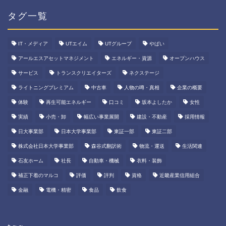
タグ一覧
IT・メディア
UTエイム
UTグループ
やばい
アールエスアセットマネジメント
エネルギー・資源
オープンハウス
サービス
トランスクリエイターズ
ネクステージ
ライトニングプレミアム
中古車
人物の噂・真相
企業の概要
体験
再生可能エネルギー
口コミ
坂本よしたか
女性
実績
小売・卸
幅広い事業展開
建設・不動産
採用情報
日大事業部
日本大学事業部
東証一部
東証二部
株式会社日本大学事業部
森谷式翻訳術
物流・運送
生活関連
石友ホーム
社長
自動車・機械
衣料・装飾
補正下着のマルコ
評価
評判
資格
近畿産業信用組合
金融
電機・精密
食品
飲食