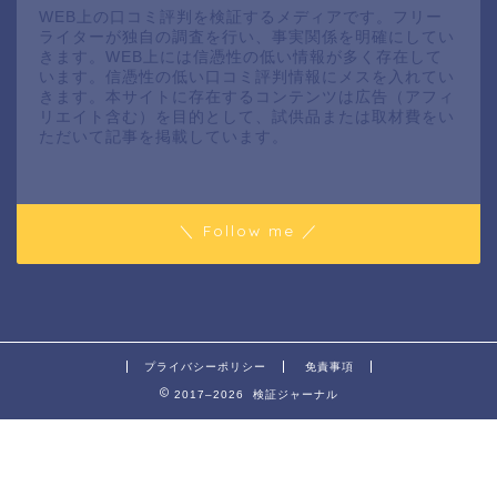
WEB上の口コミ評判を検証するメディアです。フリー
ライターが独自の調査を行い、事実関係を明確にしてい
きます。WEB上には信憑性の低い情報が多く存在して
います。信憑性の低い口コミ評判情報にメスを入れてい
きます。本サイトに存在するコンテンツは広告（アフィ
リエイト含む）を目的として、試供品または取材費をい
ただいて記事を掲載しています。
＼ Follow me ／
プライバシーポリシー
免責事項
2017–2026 検証ジャーナル