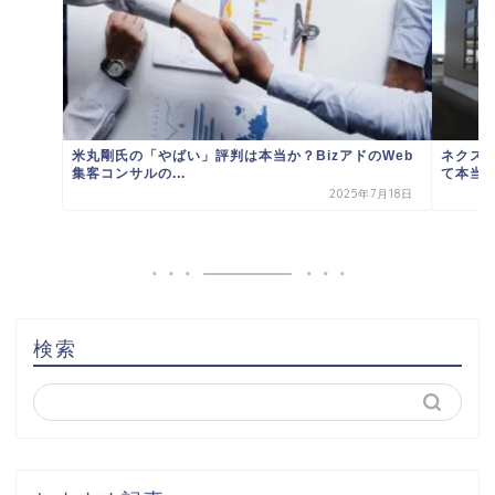
米丸剛氏の「やばい」評判は本当か？BizアドのWeb
ネクス
集客コンサルの...
て本当？
2025年7月18日
検索