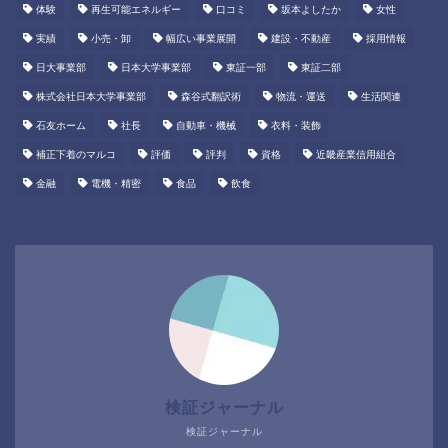
体験
再生可能エネルギー
口コミ
坂本よしたか
女性
実績
小売・卸
幅広い事業展開
建設・不動産
採用情報
日大事業部
日本大学事業部
東証一部
東証二部
株式会社日本大学事業部
森谷式翻訳術
物流・運送
生活関連
石友ホーム
社長
自動車・機械
衣料・装飾
補正下着のマルコ
評価
評判
資格
近畿産業信用組合
金融
電機・精密
食品
飲食
検証ジャーナル
検証ジャーナル