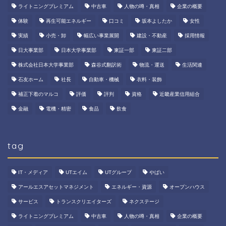
ライトニングプレミアム
中古車
人物の噂・真相
企業の概要
体験
再生可能エネルギー
口コミ
坂本よしたか
女性
実績
小売・卸
幅広い事業展開
建設・不動産
採用情報
日大事業部
日本大学事業部
東証一部
東証二部
株式会社日本大学事業部
森谷式翻訳術
物流・運送
生活関連
石友ホーム
社長
自動車・機械
衣料・装飾
補正下着のマルコ
評価
評判
資格
近畿産業信用組合
金融
電機・精密
食品
飲食
tag
IT・メディア
UTエイム
UTグループ
やばい
アールエスアセットマネジメント
エネルギー・資源
オープンハウス
サービス
トランスクリエイターズ
ネクステージ
ライトニングプレミアム
中古車
人物の噂・真相
企業の概要