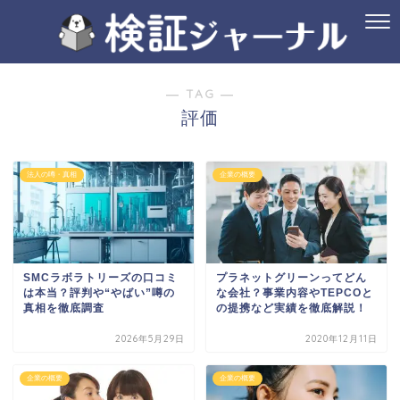
― TAG ―
評価
法人の噂・真相
企業の概要
SMCラボラトリーズの口コミ
プラネットグリーンってどん
は本当？評判や“やばい”噂の
な会社？事業内容やTEPCOと
真相を徹底調査
の提携など実績を徹底解説！
2026年5月29日
2020年12月11日
企業の概要
企業の概要