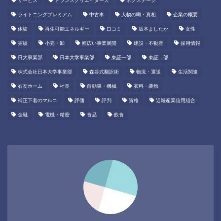
サービス
トランスクリエイターズ
ネクステージ
ライトニングプレミアム
中古車
人物の噂・真相
企業の概要
体験
再生可能エネルギー
口コミ
坂本よしたか
女性
実績
小売・卸
幅広い事業展開
建設・不動産
採用情報
日大事業部
日本大学事業部
東証一部
東証二部
株式会社日本大学事業部
森谷式翻訳術
物流・運送
生活関連
石友ホーム
社長
自動車・機械
衣料・装飾
補正下着のマルコ
評価
評判
資格
近畿産業信用組合
金融
電機・精密
食品
飲食