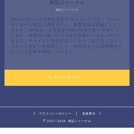
検証ジャーナル
検証ジャーナル
WEB上の口コミ評判を検証するメディアです。フリー
ライターが独自の調査を行い、事実関係を明確にしてい
きます。WEB上には信憑性の低い情報が多く存在して
います。信憑性の低い口コミ評判情報にメスを入れてい
きます。本サイトに存在するコンテンツは広告（アフィ
リエイト含む）を目的として、試供品または取材費をい
ただいて記事を掲載しています。
＼ Follow me ／
プライバシーポリシー
免責事項
2017–2026 検証ジャーナル