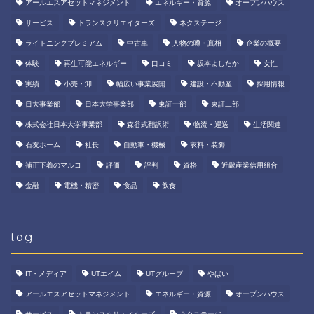
アールエスアセットマネジメント
エネルギー・資源
オープンハウス
サービス
トランスクリエイターズ
ネクステージ
ライトニングプレミアム
中古車
人物の噂・真相
企業の概要
体験
再生可能エネルギー
口コミ
坂本よしたか
女性
実績
小売・卸
幅広い事業展開
建設・不動産
採用情報
日大事業部
日本大学事業部
東証一部
東証二部
株式会社日本大学事業部
森谷式翻訳術
物流・運送
生活関連
石友ホーム
社長
自動車・機械
衣料・装飾
補正下着のマルコ
評価
評判
資格
近畿産業信用組合
金融
電機・精密
食品
飲食
tag
IT・メディア
UTエイム
UTグループ
やばい
アールエスアセットマネジメント
エネルギー・資源
オープンハウス