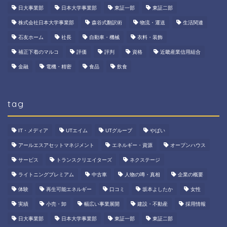
日大事業部
日本大学事業部
東証一部
東証二部
株式会社日本大学事業部
森谷式翻訳術
物流・運送
生活関連
石友ホーム
社長
自動車・機械
衣料・装飾
補正下着のマルコ
評価
評判
資格
近畿産業信用組合
金融
電機・精密
食品
飲食
tag
IT・メディア
UTエイム
UTグループ
やばい
アールエスアセットマネジメント
エネルギー・資源
オープンハウス
サービス
トランスクリエイターズ
ネクステージ
ライトニングプレミアム
中古車
人物の噂・真相
企業の概要
体験
再生可能エネルギー
口コミ
坂本よしたか
女性
実績
小売・卸
幅広い事業展開
建設・不動産
採用情報
日大事業部
日本大学事業部
東証一部
東証二部