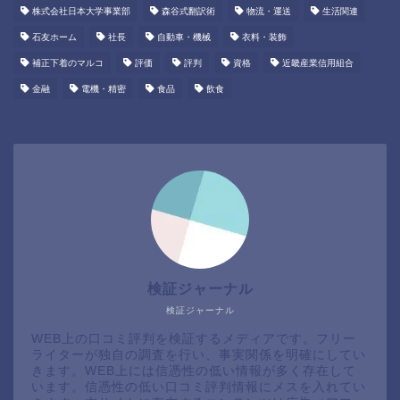
株式会社日本大学事業部
森谷式翻訳術
物流・運送
生活関連
石友ホーム
社長
自動車・機械
衣料・装飾
補正下着のマルコ
評価
評判
資格
近畿産業信用組合
金融
電機・精密
食品
飲食
検証ジャーナル
検証ジャーナル
WEB上の口コミ評判を検証するメディアです。フリー
ライターが独自の調査を行い、事実関係を明確にしてい
きます。WEB上には信憑性の低い情報が多く存在して
います。信憑性の低い口コミ評判情報にメスを入れてい