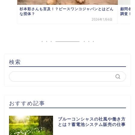
杉本彩さんも言及！？ピースワンコジャパンとはどん
顧問名
な団体？
調査！
2026年1月6日
検索
おすすめ記事
ブルーコンシャスの社風や働き方
とは？蓄電池システム販売の仕事