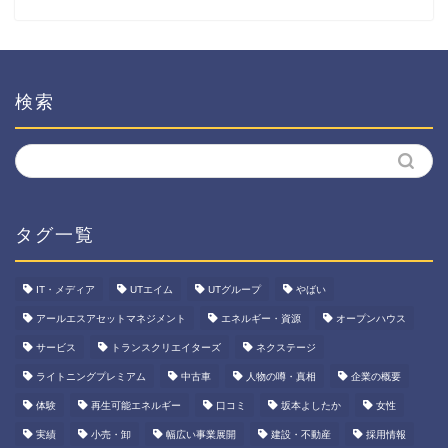
検索
タグ一覧
IT・メディア
UTエイム
UTグループ
やばい
アールエスアセットマネジメント
エネルギー・資源
オープンハウス
サービス
トランスクリエイターズ
ネクステージ
ライトニングプレミアム
中古車
人物の噂・真相
企業の概要
体験
再生可能エネルギー
口コミ
坂本よしたか
女性
実績
小売・卸
幅広い事業展開
建設・不動産
採用情報