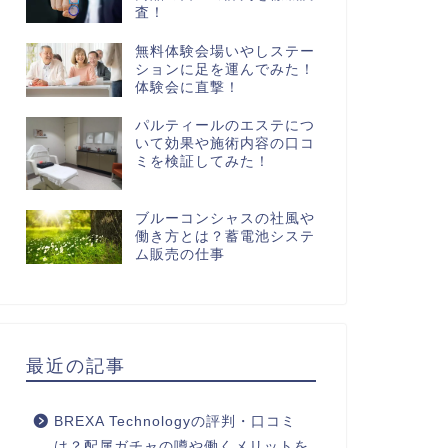
査！
無料体験会場いやしステー
ションに足を運んでみた！
体験会に直撃！
パルティールのエステにつ
いて効果や施術内容の口コ
ミを検証してみた！
ブルーコンシャスの社風や
働き方とは？蓄電池システ
ム販売の仕事
最近の記事
BREXA Technologyの評判・口コミ
は？配属ガチャの噂や働くメリットを