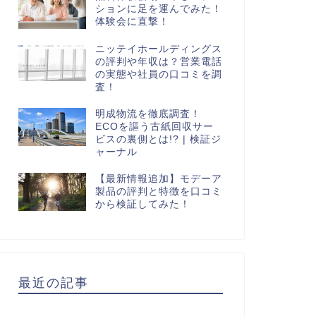
ションに足を運んでみた！
体験会に直撃！
ニッテイホールディングス
の評判や年収は？営業電話
の実態や社員の口コミを調
査！
明成物流を徹底調査！
ECOを謳う古紙回収サー
ビスの裏側とは!? | 検証ジ
ャーナル
【最新情報追加】モデーア
製品の評判と特徴を口コミ
から検証してみた！
最近の記事