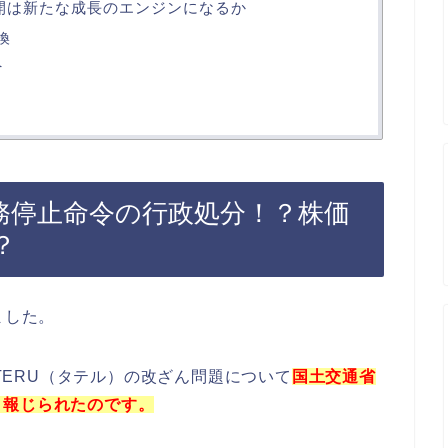
展開は新たな成長のエンジンになるか
換
へ
業務停止命令の行政処分！？株価
？
ました。
ATERU（タテル）の改ざん問題について
国土交通省
と報じられたのです。