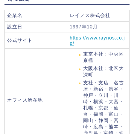
企業名
レイノス株式会社
設立日
1997年10月
https://www.raynos.co.j
公式サイト
p/
東京本社：中央区
京橋
大阪本社：北区大
深町
支社・支店：
名古
屋・新宿・渋谷・
神戸・立川・川
オフィス所在地
崎・横浜・大宮・
札幌・京都・仙
台・福岡・富山・
岡山・静岡・宮
崎・広島・熊本・
鹿児島・宮崎・沖