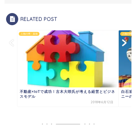
RELATED POST
人物の噂・真相
人物の噂・
不動産×IoTで成功！古木大咲氏が考える経営とビジネ
白石達
スモデル
ニーの
2018年6月12日