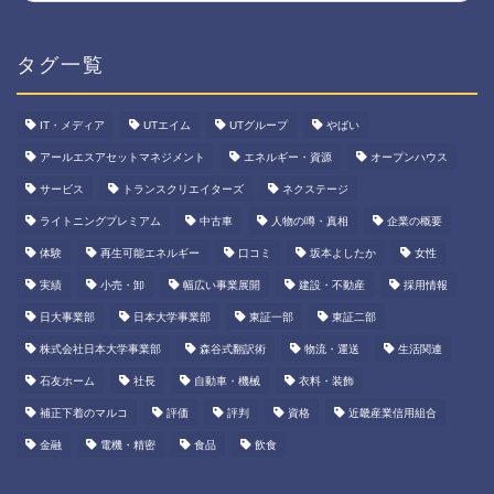
タグ一覧
IT・メディア
UTエイム
UTグループ
やばい
アールエスアセットマネジメント
エネルギー・資源
オープンハウス
サービス
トランスクリエイターズ
ネクステージ
ライトニングプレミアム
中古車
人物の噂・真相
企業の概要
体験
再生可能エネルギー
口コミ
坂本よしたか
女性
実績
小売・卸
幅広い事業展開
建設・不動産
採用情報
日大事業部
日本大学事業部
東証一部
東証二部
株式会社日本大学事業部
森谷式翻訳術
物流・運送
生活関連
石友ホーム
社長
自動車・機械
衣料・装飾
補正下着のマルコ
評価
評判
資格
近畿産業信用組合
金融
電機・精密
食品
飲食