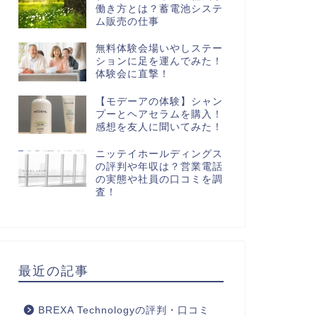
働き方とは？蓄電池システ
ム販売の仕事
無料体験会場いやしステー
ションに足を運んでみた！
体験会に直撃！
【モデーアの体験】シャン
プーとヘアセラムを購入！
感想を友人に聞いてみた！
ニッテイホールディングス
の評判や年収は？営業電話
の実態や社員の口コミを調
査！
最近の記事
BREXA Technologyの評判・口コミ