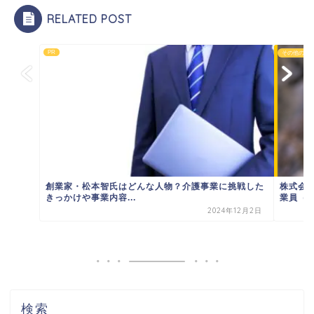
RELATED POST
PR
その他の噂
創業家・松本智氏はどんな人物？介護事業に挑戦した
株式会
きっかけや事業内容...
業員（社
2024年12月2日
検索