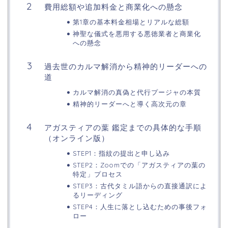
費用総額や追加料金と商業化への懸念
第1章の基本料金相場とリアルな総額
神聖な儀式を悪用する悪徳業者と商業化
への懸念
過去世のカルマ解消から精神的リーダーへの
道
カルマ解消の真偽と代行プージャの本質
精神的リーダーへと導く高次元の章
アガスティアの葉 鑑定までの具体的な手順
（オンライン版）
STEP1：指紋の提出と申し込み
STEP2：Zoomでの「アガスティアの葉の
特定」プロセス
STEP3：古代タミル語からの直接通訳によ
るリーディング
STEP4：人生に落とし込むための事後フォ
ロー