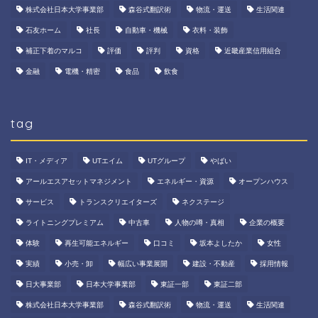
株式会社日本大学事業部
森谷式翻訳術
物流・運送
生活関連
石友ホーム
社長
自動車・機械
衣料・装飾
補正下着のマルコ
評価
評判
資格
近畿産業信用組合
金融
電機・精密
食品
飲食
tag
IT・メディア
UTエイム
UTグループ
やばい
アールエスアセットマネジメント
エネルギー・資源
オープンハウス
サービス
トランスクリエイターズ
ネクステージ
ライトニングプレミアム
中古車
人物の噂・真相
企業の概要
体験
再生可能エネルギー
口コミ
坂本よしたか
女性
実績
小売・卸
幅広い事業展開
建設・不動産
採用情報
日大事業部
日本大学事業部
東証一部
東証二部
株式会社日本大学事業部
森谷式翻訳術
物流・運送
生活関連