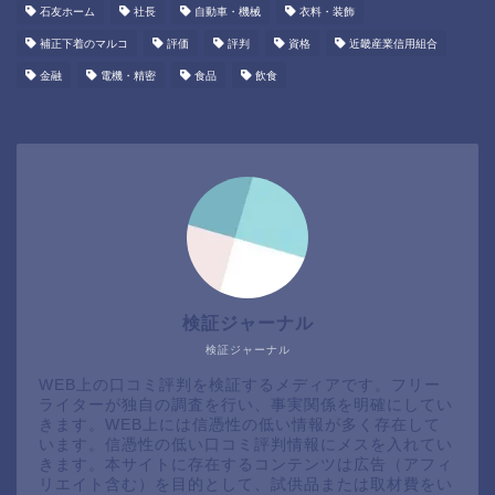
石友ホーム
社長
自動車・機械
衣料・装飾
補正下着のマルコ
評価
評判
資格
近畿産業信用組合
金融
電機・精密
食品
飲食
検証ジャーナル
検証ジャーナル
WEB上の口コミ評判を検証するメディアです。フリー
ライターが独自の調査を行い、事実関係を明確にしてい
きます。WEB上には信憑性の低い情報が多く存在して
います。信憑性の低い口コミ評判情報にメスを入れてい
きます。本サイトに存在するコンテンツは広告（アフィ
リエイト含む）を目的として、試供品または取材費をい