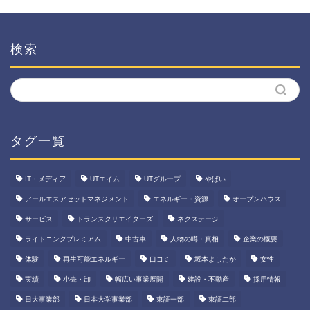
検索
タグ一覧
IT・メディア
UTエイム
UTグループ
やばい
アールエスアセットマネジメント
エネルギー・資源
オープンハウス
サービス
トランスクリエイターズ
ネクステージ
ライトニングプレミアム
中古車
人物の噂・真相
企業の概要
体験
再生可能エネルギー
口コミ
坂本よしたか
女性
実績
小売・卸
幅広い事業展開
建設・不動産
採用情報
日大事業部
日本大学事業部
東証一部
東証二部