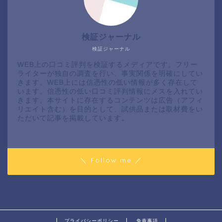
検証ジャーナル
検証ジャーナル
WEB上の口コミ評判を検証するメディアです。フリー
ライターが独自の調査を行い、事実関係を明確にしてい
きます。WEB上には信憑性の低い情報が多く存在して
います。信憑性の低い口コミ評判情報にメスを入れてい
きます。本サイトに存在するコンテンツは広告（アフィ
リエイト含む）を目的として、試供品または取材費をい
ただいて記事を掲載しています。
＼ Follow me ／
プライバシーポリシー
免責事項