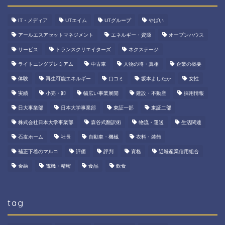
IT・メディア
UTエイム
UTグループ
やばい
アールエスアセットマネジメント
エネルギー・資源
オープンハウス
サービス
トランスクリエイターズ
ネクステージ
ライトニングプレミアム
中古車
人物の噂・真相
企業の概要
体験
再生可能エネルギー
口コミ
坂本よしたか
女性
実績
小売・卸
幅広い事業展開
建設・不動産
採用情報
日大事業部
日本大学事業部
東証一部
東証二部
株式会社日本大学事業部
森谷式翻訳術
物流・運送
生活関連
石友ホーム
社長
自動車・機械
衣料・装飾
補正下着のマルコ
評価
評判
資格
近畿産業信用組合
金融
電機・精密
食品
飲食
tag