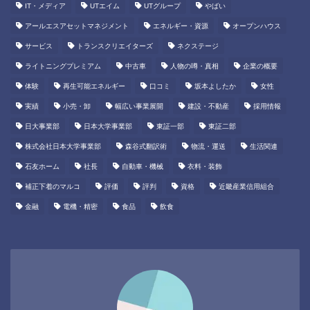
IT・メディア
UTエイム
UTグループ
やばい
アールエスアセットマネジメント
エネルギー・資源
オープンハウス
サービス
トランスクリエイターズ
ネクステージ
ライトニングプレミアム
中古車
人物の噂・真相
企業の概要
体験
再生可能エネルギー
口コミ
坂本よしたか
女性
実績
小売・卸
幅広い事業展開
建設・不動産
採用情報
日大事業部
日本大学事業部
東証一部
東証二部
株式会社日本大学事業部
森谷式翻訳術
物流・運送
生活関連
石友ホーム
社長
自動車・機械
衣料・装飾
補正下着のマルコ
評価
評判
資格
近畿産業信用組合
金融
電機・精密
食品
飲食