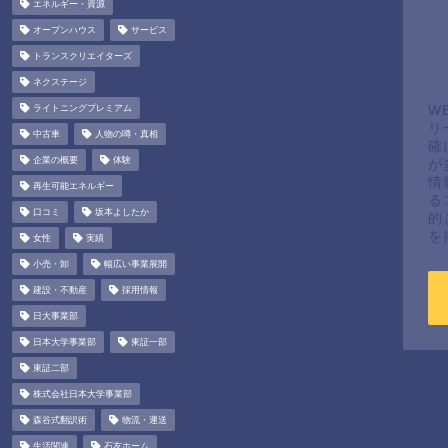
エネルギー・資源
オープンハウス
サービス
トランスクリエイターズ
ネクステージ
ライトニングプレミアム
W
リ
中古車
人物の噂・真相
確
企業の概要
体験
が
情
再生可能エネルギー
る
口コミ
坂本よしたか
的
を
女性
実績
小売・卸
幅広い事業展開
建設・不動産
採用情報
日大事業部
日本大学事業部
東証一部
東証二部
株式会社日本大学事業部
森谷式翻訳術
物流・運送
生活関連
石友ホーム