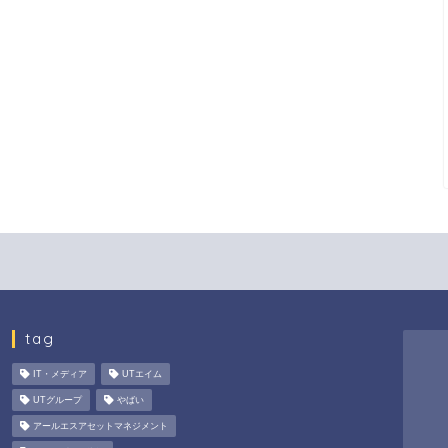
tag
IT・メディア
UTエイム
UTグループ
やばい
アールエスアセットマネジメント