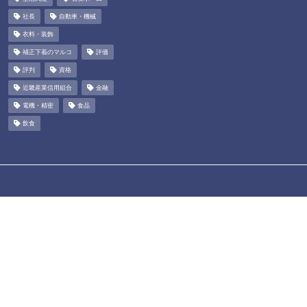
社長
自動車・機械
衣料・装飾
補正下着のマルコ
評価
評判
資格
近畿産業信用組合
金融
電機・精密
食品
飲食