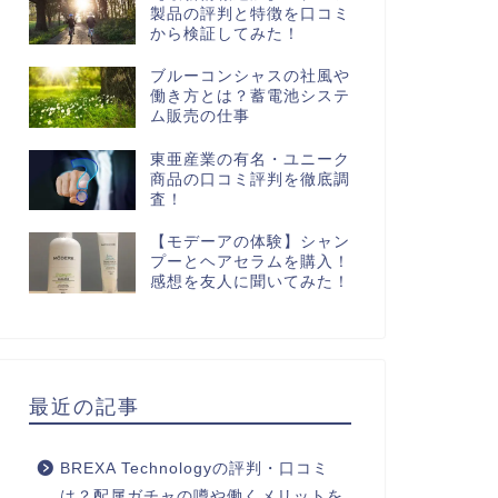
製品の評判と特徴を口コミ
から検証してみた！
ブルーコンシャスの社風や
働き方とは？蓄電池システ
ム販売の仕事
東亜産業の有名・ユニーク
商品の口コミ評判を徹底調
査！
【モデーアの体験】シャン
プーとヘアセラムを購入！
感想を友人に聞いてみた！
最近の記事
BREXA Technologyの評判・口コミ
は？配属ガチャの噂や働くメリットを