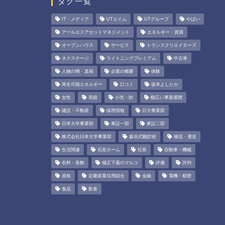
タグ一覧
IT・メディア
UTエイム
UTグループ
やばい
アールエスアセットマネジメント
エネルギー・資源
オープンハウス
サービス
トランスクリエイターズ
ネクステージ
ライトニングプレミアム
中古車
人物の噂・真相
企業の概要
体験
再生可能エネルギー
口コミ
坂本よしたか
女性
実績
小売・卸
幅広い事業展開
建設・不動産
採用情報
日大事業部
日本大学事業部
東証一部
東証二部
株式会社日本大学事業部
森谷式翻訳術
物流・運送
生活関連
石友ホーム
社長
自動車・機械
衣料・装飾
補正下着のマルコ
評価
評判
資格
近畿産業信用組合
金融
電機・精密
食品
飲食