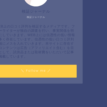
検証ジャーナル
検証ジャーナル
EB上の口コミ評判を検証するメディアです。フ
ーライターが独自の調査を行い、事実関係を明
にしていきます。WEB上には信憑性の低い情報
多く存在しています。信憑性の低い口コミ評判
報にメスを入れていきます。本サイトに存在す
コンテンツは広告（アフィリエイト含む）を目
として、試供品または取材費をいただいて記事
掲載しています。
＼ Follow me ／