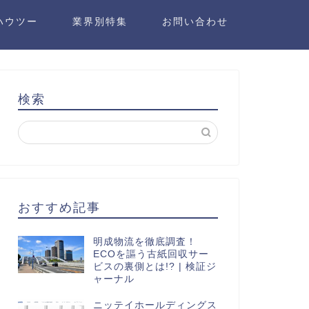
ハウツー
業界別特集
お問い合わせ
検索
おすすめ記事
明成物流を徹底調査！
ECOを謳う古紙回収サー
ビスの裏側とは!? | 検証ジ
ャーナル
ニッテイホールディングス