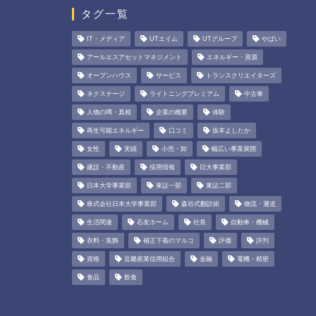
タグ一覧
IT・メディア
UTエイム
UTグループ
やばい
アールエスアセットマネジメント
エネルギー・資源
オープンハウス
サービス
トランスクリエイターズ
ネクステージ
ライトニングプレミアム
中古車
人物の噂・真相
企業の概要
体験
再生可能エネルギー
口コミ
坂本よしたか
女性
実績
小売・卸
幅広い事業展開
建設・不動産
採用情報
日大事業部
日本大学事業部
東証一部
東証二部
株式会社日本大学事業部
森谷式翻訳術
物流・運送
生活関連
石友ホーム
社長
自動車・機械
衣料・装飾
補正下着のマルコ
評価
評判
資格
近畿産業信用組合
金融
電機・精密
食品
飲食