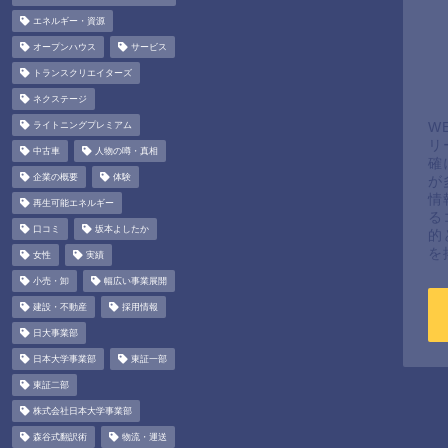
エネルギー・資源
オープンハウス
サービス
トランスクリエイターズ
ネクステージ
ライトニングプレミアム
W
リ
中古車
人物の噂・真相
確
企業の概要
体験
が
情
再生可能エネルギー
る
口コミ
坂本よしたか
的
を
女性
実績
小売・卸
幅広い事業展開
建設・不動産
採用情報
日大事業部
日本大学事業部
東証一部
東証二部
株式会社日本大学事業部
森谷式翻訳術
物流・運送