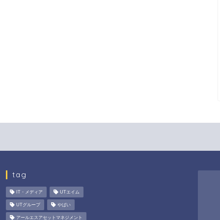
tag
IT・メディア
UTエイム
UTグループ
やばい
アールエスアセットマネジメント