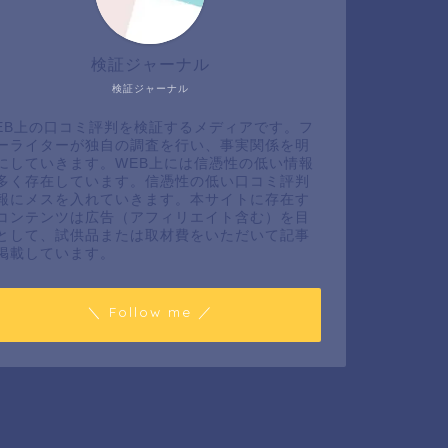
検証ジャーナル
検証ジャーナル
EB上の口コミ評判を検証するメディアです。フ
ーライターが独自の調査を行い、事実関係を明
にしていきます。WEB上には信憑性の低い情報
多く存在しています。信憑性の低い口コミ評判
報にメスを入れていきます。本サイトに存在す
コンテンツは広告（アフィリエイト含む）を目
として、試供品または取材費をいただいて記事
掲載しています。
＼ Follow me ／