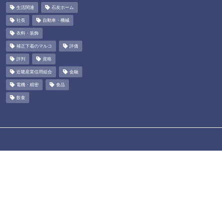
生活関連
石友ホーム
社長
自動車・機械
衣料・装飾
補正下着のマルコ
評価
評判
資格
近畿産業信用組合
金融
電機・精密
食品
飲食