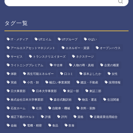
タグ一覧
IT・メディア
UTエイム
UTグループ
やばい
アールエスアセットマネジメント
エネルギー・資源
オープンハウス
サービス
トランスクリエイターズ
ネクステージ
ライトニングプレミアム
中古車
人物の噂・真相
企業の概要
体験
再生可能エネルギー
口コミ
坂本よしたか
女性
実績
小売・卸
幅広い事業展開
建設・不動産
採用情報
日大事業部
日本大学事業部
東証一部
東証二部
株式会社日本大学事業部
森谷式翻訳術
物流・運送
生活関連
石友ホーム
社長
自動車・機械
衣料・装飾
補正下着のマルコ
評価
評判
資格
近畿産業信用組合
金融
電機・精密
食品
飲食