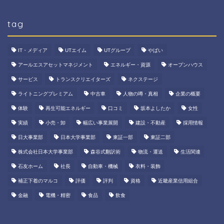
tag
IT・メディア
UTエイム
UTグループ
やばい
アールエスアセットマネジメント
エネルギー・資源
オープンハウス
サービス
トランスクリエイターズ
ネクステージ
ライトニングプレミアム
中古車
人物の噂・真相
企業の概要
体験
再生可能エネルギー
口コミ
坂本よしたか
女性
実績
小売・卸
幅広い事業展開
建設・不動産
採用情報
日大事業部
日本大学事業部
東証一部
東証二部
株式会社日本大学事業部
森谷式翻訳術
物流・運送
生活関連
石友ホーム
社長
自動車・機械
衣料・装飾
補正下着のマルコ
評価
評判
資格
近畿産業信用組合
金融
電機・精密
食品
飲食