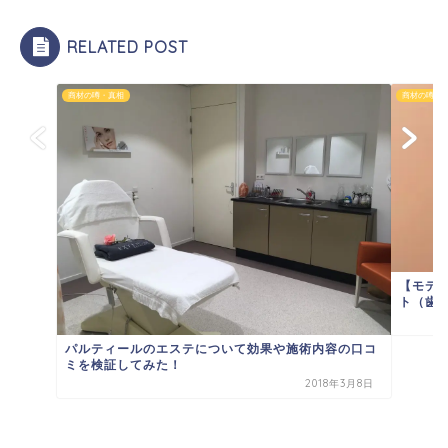
RELATED POST
商材の噂・真相
商材の噂・
【モデ
ト（歯磨
パルティールのエステについて効果や施術内容の口コ
ミを検証してみた！
2018年3月8日