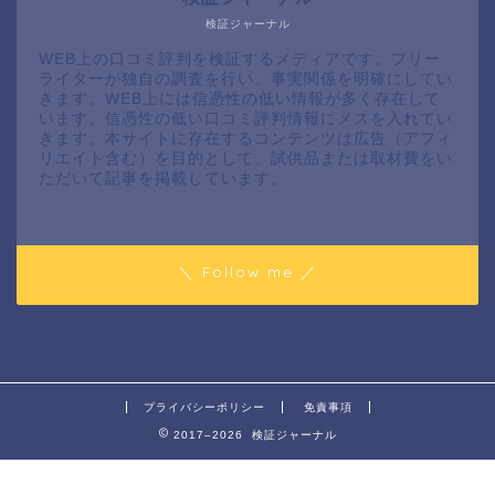
検証ジャーナル
WEB上の口コミ評判を検証するメディアです。フリー
ライターが独自の調査を行い、事実関係を明確にしてい
きます。WEB上には信憑性の低い情報が多く存在して
います。信憑性の低い口コミ評判情報にメスを入れてい
きます。本サイトに存在するコンテンツは広告（アフィ
リエイト含む）を目的として、試供品または取材費をい
ただいて記事を掲載しています。
＼ Follow me ／
プライバシーポリシー
免責事項
2017–2026 検証ジャーナル