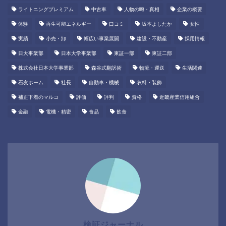
ライトニングプレミアム
中古車
人物の噂・真相
企業の概要
体験
再生可能エネルギー
口コミ
坂本よしたか
女性
実績
小売・卸
幅広い事業展開
建設・不動産
採用情報
日大事業部
日本大学事業部
東証一部
東証二部
株式会社日本大学事業部
森谷式翻訳術
物流・運送
生活関連
石友ホーム
社長
自動車・機械
衣料・装飾
補正下着のマルコ
評価
評判
資格
近畿産業信用組合
金融
電機・精密
食品
飲食
検証ジャーナル