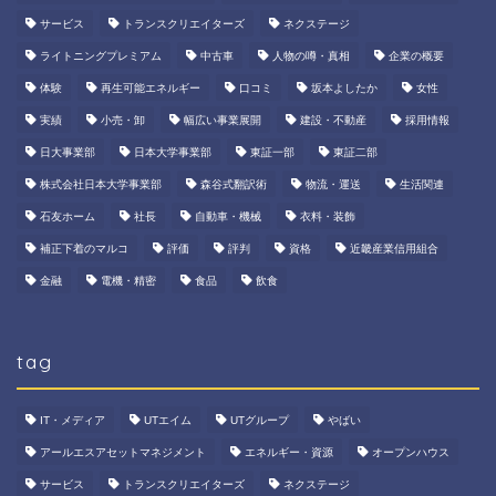
サービス
トランスクリエイターズ
ネクステージ
ライトニングプレミアム
中古車
人物の噂・真相
企業の概要
体験
再生可能エネルギー
口コミ
坂本よしたか
女性
実績
小売・卸
幅広い事業展開
建設・不動産
採用情報
日大事業部
日本大学事業部
東証一部
東証二部
株式会社日本大学事業部
森谷式翻訳術
物流・運送
生活関連
石友ホーム
社長
自動車・機械
衣料・装飾
補正下着のマルコ
評価
評判
資格
近畿産業信用組合
金融
電機・精密
食品
飲食
tag
IT・メディア
UTエイム
UTグループ
やばい
アールエスアセットマネジメント
エネルギー・資源
オープンハウス
サービス
トランスクリエイターズ
ネクステージ