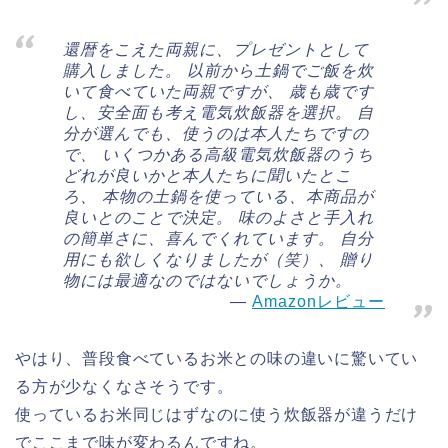
還暦をこえた両親に、プレゼントとして
購入しました。 以前から土鍋でご飯を炊
いて食べていた両親ですが、 歳も歳です
し、安全面も考え電気炊飯器を選択。 自
分が選んでも、使うのは本人たちですの
で、 いくつかある高級電気炊飯器のうち
どれが良いかと本人たちに聞いたとこ
ろ、 本物の土鍋を使っている、本商品が
良いとのことで決定。 味のよさと手入れ
の簡単さに、喜んでくれています。 自分
用にも欲しくなりましたが（笑）、 贈り
物には最適なのではないでしょうか。
Amazonレビュー
やはり、普段食べているお米との味の違いに驚いてい
る方が少なくなさそうです。
使っているお米同じはずなのに使う炊飯器が違うだけ
でここまで味が変わるんですね。