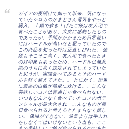
ガイアの夜明けで知って以来、気になっ
ていたシロカのかまどさん電気をやっと
購入。 土鍋で炊き上げたご飯は友人宅で
食べたことがあり、大変に感動したもの
であったが、手間がかかるため日常使い
にはハードルが高いなと思っていたので
この商品を知った時は正直しびれた。 値
段もそこそこ高く、友人宅で食べたとき
の好印象もあったため、ハードルは無意
識のうちに高く設定されてしまっていた
と思うが、実際食べてみるとそのハード
ルを軽く超えてきた。。 とにかく、簡単
に最高の白飯が簡単に炊ける。。こんな
美味しいコメは普通じゃ食べられない。
いつもなんとなく食べていたコメのポテ
ンシャルが最大化され、こんなものが毎
日食べられると考えるとたまらなく嬉し
い。 保温ができない、通常よりは手入れ
をしなくてはいけないという点も、ここ
まで美味しいご飯が食べられるのであれ