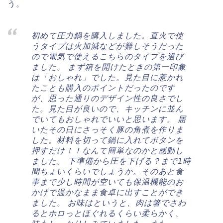
う。
初めて圧力鍋を購入しました。直火で使
うタイプは火加減などが難しそうだった
ので電気で使えるこちらのタイプを選び
ました。 まず箱を開けたときの第一印象
は「おしゃれ」でした。見た目に惹かれ
たことも購入のポイントだったのです
が、思った通りのデザイン性の良さでし
た。見た目が良いので、キッチンに並ん
でいてもおしゃれでいいと思います。 届
いたその日にさっそく豚の角煮を作りま
した。材料を切って鍋に入れてボタンを
押すだけ！！なんて簡単なのかと感動し
ました。 下準備から圧を下げる？まで1時
間ちょいくらいでしょうか。そのあと食
事まで少し時間が空いても保温機能のお
かげで温かなまま食卓に出すことができ
ました。 お味はというと、肉は箸でさわ
るとホロっとほぐれるくらい柔らかく、