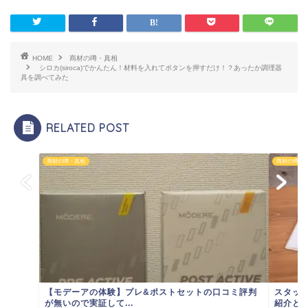
HOME
商材の噂・真相
シロカ(siroca)でかんたん！材料を入れてボタンを押すだけ！？あったか調理器
具を調べてみた
RELATED POST
商材の噂・真相
商材の噂・
【モデーアの体験】プレ&ポストセットの口コミ評判
スタッ
が無いので実証して...
紹介と就