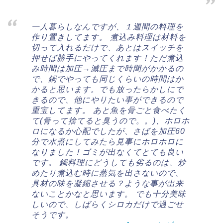
一人暮らしなんですが、１週間の料理を
作り置きしてます。 煮込み料理は材料を
切って入れるだけで、あとはスイッチを
押せば勝手にやってくれます！ただ煮込
み時間は加圧→減圧まで時間がかかるの
で、鍋でやっても同じくらいの時間はか
かると思います。でも放ったらかしにで
きるので、他にやりたい事ができるので
重宝してます。 あと魚を骨ごと食べたく
て(骨って捨てると臭うので。。)、ホロホ
ロになるか心配でしたが、さばを加圧60
分で水煮にしてみたら見事にホロホロに
なりました！ゴミが出なくてとても良い
です。 鍋料理にどうしても劣るのは、炒
めたり煮込む時に蒸気を出さないので、
具材の味を凝縮させる？ような事が出来
ないことかなと思います。 でも十分美味
しいので、しばらくシロカだけで過ごせ
そうです。