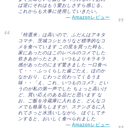
ば逆にそれはもう愛おしさすら感じる。
これからも大事に使用していきたい。
Amazonレビュー
「特選米」は高いので、ふだんはアキタ
コマチ、茨城コシヒカリなど標準的なコ
メを食べています この窯を買った時も、
家にあったのはこのレベルのコメでした
炊きあがったとき、いつもよりキラキラ
感があったのにまず驚きました 一口食べ
て・・・ふっくらした歯ごたえ、ほのか
なかおり、じわっと伝わってくるうま
味・・「え、これ、いつものコメ?」とい
うのが私の第一声でした ちょっと高いけ
ど、買い応えのある品だと思います な
お、ご飯を冷蔵庫に入れると、どんなコ
メでも格落ちしますが、ステンざるに入
れてさっと水洗いしながら、ほぐしてチ
ンすると、おいしく食べられました
Amazonレビュー