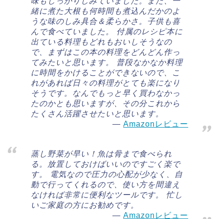
味もしっかりしみていました。また、一
緒に煮た大根も何時間も煮込んだかのよ
うな味のしみ具合＆柔らかさ。子供も喜
んで食べていました。 付属のレシピ本に
出ている料理もどれもおいしそうなの
で、まずはこの本の料理をどんどん作っ
てみたいと思います。 普段なかなか料理
に時間をかけることができないので、こ
れがあれば日々の料理がとても楽になり
そうです。なんでもっと早く買わなかっ
たのかとも思いますが、その分これから
たくさん活躍させたいと思います。
Amazonレビュー
蒸し野菜が早い！魚は骨まで食べられ
る。放置しておけばいいのですごく楽で
す。 電気なので圧力の心配が少なく、自
動で行ってくれるので、使い方を間違え
なければ非常に便利なツールです。 忙し
いご家庭の方にお勧めです。
Amazonレビュー