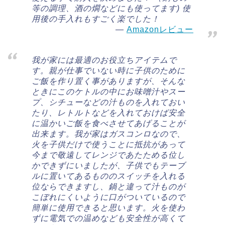
等の調理、酒の燗などにも使ってます) 使
用後の手入れもすごく楽でした！
Amazonレビュー
我が家には最適のお役立ちアイテムで
す。親が仕事でいない時に子供のために
ご飯を作り置く事がありますが、そんな
ときにこのケトルの中にお味噌汁やスー
プ、シチューなどの汁ものを入れておい
たり、レトルトなどを入れておけば安全
に温かいご飯を食べさせてあげることが
出来ます。我が家はガスコンロなので、
火を子供だけで使うことに抵抗があって
今まで敬遠してレンジであたためる位し
かできずにいましたが、子供でもテーブ
ルに置いてあるもののスイッチを入れる
位ならできますし、鍋と違って汁ものが
こぼれにくいように口がついているので
簡単に使用できると思います。火を使わ
ずに電気での温めなども安全性が高くて