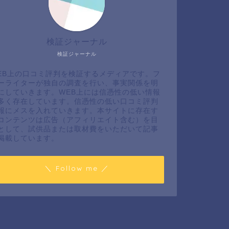
検証ジャーナル
検証ジャーナル
EB上の口コミ評判を検証するメディアです。フ
ーライターが独自の調査を行い、事実関係を明
にしていきます。WEB上には信憑性の低い情報
多く存在しています。信憑性の低い口コミ評判
報にメスを入れていきます。本サイトに存在す
コンテンツは広告（アフィリエイト含む）を目
として、試供品または取材費をいただいて記事
掲載しています。
＼ Follow me ／