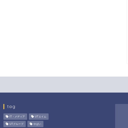
tag
IT・メディア
UTエイム
UTグループ
やばい