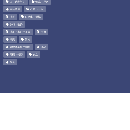
森谷式翻訳術
物流・運送
生活関連
石友ホーム
社長
自動車・機械
衣料・装飾
補正下着のマルコ
評価
評判
資格
近畿産業信用組合
金融
電機・精密
食品
飲食