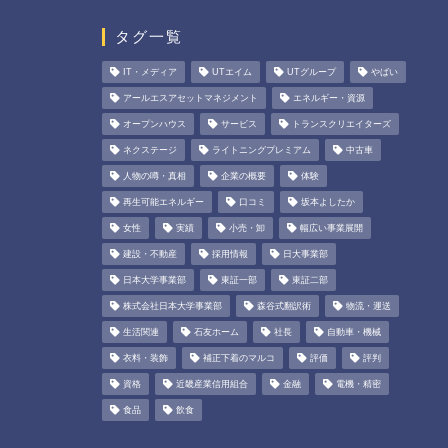
タグ一覧
IT・メディア
UTエイム
UTグループ
やばい
アールエスアセットマネジメント
エネルギー・資源
オープンハウス
サービス
トランスクリエイターズ
ネクステージ
ライトニングプレミアム
中古車
人物の噂・真相
企業の概要
体験
再生可能エネルギー
口コミ
坂本よしたか
女性
実績
小売・卸
幅広い事業展開
建設・不動産
採用情報
日大事業部
日本大学事業部
東証一部
東証二部
株式会社日本大学事業部
森谷式翻訳術
物流・運送
生活関連
石友ホーム
社長
自動車・機械
衣料・装飾
補正下着のマルコ
評価
評判
資格
近畿産業信用組合
金融
電機・精密
食品
飲食