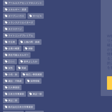
アールエスアセットマネジメント
エネルギー・資源
オープンハウス
サービス
トランスクリエイターズ
ネクステージ
ライトニングプレミアム
W
リ
中古車
人物の噂・真相
確
企業の概要
体験
が
情
再生可能エネルギー
る
口コミ
坂本よしたか
的
を
女性
実績
小売・卸
幅広い事業展開
建設・不動産
採用情報
日大事業部
日本大学事業部
東証一部
東証二部
株式会社日本大学事業部