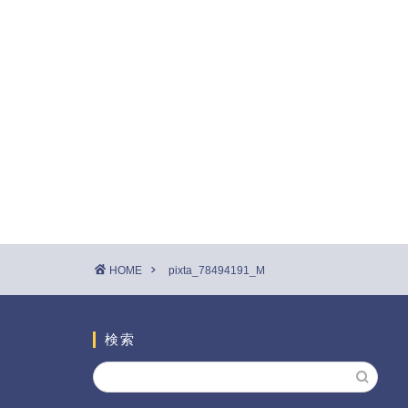
HOME
pixta_78494191_M
検索