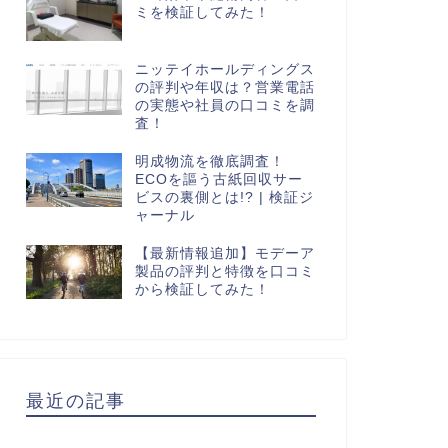
ミを検証してみた！
ニッテイホールディングス
の評判や年収は？営業電話
の実態や社員の口コミを調
査！
明成物流を徹底調査！
ECOを謳う古紙回収サー
ビスの裏側とは!? | 検証ジ
ャーナル
【最新情報追加】モデーア
製品の評判と特徴を口コミ
から検証してみた！
最近の記事