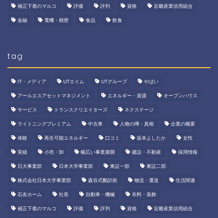
補正下着のマルコ
評価
評判
資格
近畿産業信用組合
金融
電機・精密
食品
飲食
tag
IT・メディア
UTエイム
UTグループ
やばい
アールエスアセットマネジメント
エネルギー・資源
オープンハウス
サービス
トランスクリエイターズ
ネクステージ
ライトニングプレミアム
中古車
人物の噂・真相
企業の概要
体験
再生可能エネルギー
口コミ
坂本よしたか
女性
実績
小売・卸
幅広い事業展開
建設・不動産
採用情報
日大事業部
日本大学事業部
東証一部
東証二部
株式会社日本大学事業部
森谷式翻訳術
物流・運送
生活関連
石友ホーム
社長
自動車・機械
衣料・装飾
補正下着のマルコ
評価
評判
資格
近畿産業信用組合