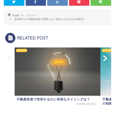
HOME
ハウツー
新潟県での不動産投資の需要とは？成功させるための対処法
RELATED POST
ハウツー
ハウツー
不動産投資で売却するのに有効なタイミングは？
不動産
の知識
2019年7月23日