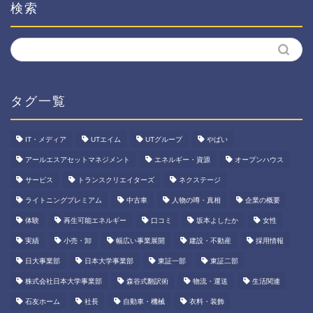
検索
タグ一覧
IT・メディア
UTエイム
UTグループ
やばい
アールエスアセットマネジメント
エネルギー・資源
オープンハウス
サービス
トランスクリエイターズ
ネクステージ
ライトニングプレミアム
中古車
人物の噂・真相
企業の概要
体験
再生可能エネルギー
口コミ
坂本よしたか
女性
実績
小売・卸
幅広い事業展開
建設・不動産
採用情報
日大事業部
日本大学事業部
東証一部
東証二部
株式会社日本大学事業部
森谷式翻訳術
物流・運送
生活関連
石友ホーム
社長
自動車・機械
衣料・装飾