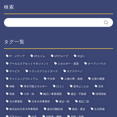
検索
タグ一覧
IT・メディア
UTエイム
UTグループ
やばい
アールエスアセットマネジメント
エネルギー・資源
オープンハウス
サービス
トランスクリエイターズ
ネクステージ
ライトニングプレミアム
中古車
人物の噂・真相
企業の概要
体験
再生可能エネルギー
口コミ
坂本よしたか
女性
実績
小売・卸
幅広い事業展開
建設・不動産
採用情報
日大事業部
日本大学事業部
東証一部
東証二部
株式会社日本大学事業部
森谷式翻訳術
物流・運送
生活関連
石友ホーム
社長
自動車・機械
衣料・装飾