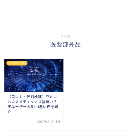
― TAG ―
医薬部外品
法人の噂・真相
【口コミ・評判検証】ワミレ
スコスメティックスは買い？
実ユーザーの良い/悪い声を紹
介
2025年11月18日