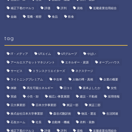
補正下着のマルコ
評価
評判
資格
近畿産業信用組合
金融
電機・精密
食品
飲食
tag
IT・メディア
UTエイム
UTグループ
やばい
アールエスアセットマネジメント
エネルギー・資源
オープンハウス
サービス
トランスクリエイターズ
ネクステージ
ライトニングプレミアム
中古車
人物の噂・真相
企業の概要
体験
再生可能エネルギー
口コミ
坂本よしたか
女性
実績
小売・卸
幅広い事業展開
建設・不動産
採用情報
日大事業部
日本大学事業部
東証一部
東証二部
株式会社日本大学事業部
森谷式翻訳術
物流・運送
生活関連
石友ホーム
社長
自動車・機械
衣料・装飾
補正下着のマルコ
評価
評判
資格
近畿産業信用組合