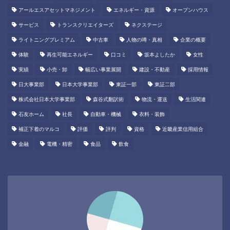
アールエスアセットマネジメント
エネルギー・資源
オープンハウス
サービス
トランスクリエイターズ
ネクステージ
ライトニングプレミアム
中古車
人物の噂・真相
企業の概要
体験
再生可能エネルギー
口コミ
坂本よしたか
女性
実績
小売・卸
幅広い事業展開
建設・不動産
採用情報
日大事業部
日本大学事業部
東証一部
東証二部
株式会社日本大学事業部
森谷式翻訳術
物流・運送
生活関連
石友ホーム
社長
自動車・機械
衣料・装飾
補正下着のマルコ
評価
評判
資格
近畿産業信用組合
金融
電機・精密
食品
飲食