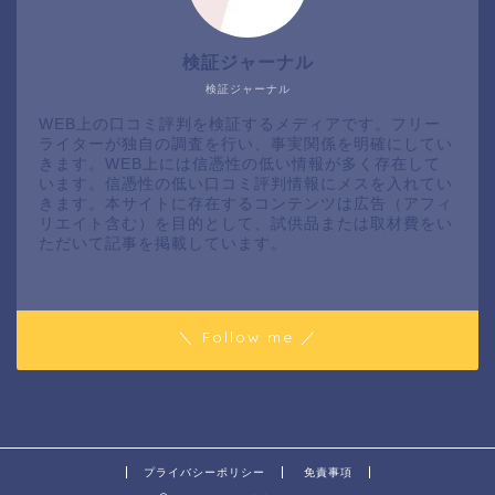
検証ジャーナル
検証ジャーナル
WEB上の口コミ評判を検証するメディアです。フリー
ライターが独自の調査を行い、事実関係を明確にしてい
きます。WEB上には信憑性の低い情報が多く存在して
います。信憑性の低い口コミ評判情報にメスを入れてい
きます。本サイトに存在するコンテンツは広告（アフィ
リエイト含む）を目的として、試供品または取材費をい
ただいて記事を掲載しています。
＼ Follow me ／
プライバシーポリシー
免責事項