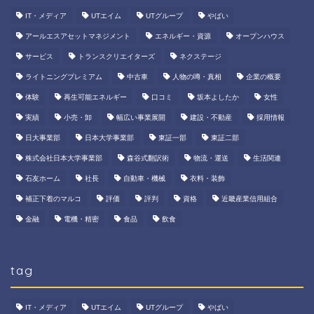
IT・メディア
UTエイム
UTグループ
やばい
アールエスアセットマネジメント
エネルギー・資源
オープンハウス
サービス
トランスクリエイターズ
ネクステージ
ライトニングプレミアム
中古車
人物の噂・真相
企業の概要
体験
再生可能エネルギー
口コミ
坂本よしたか
女性
実績
小売・卸
幅広い事業展開
建設・不動産
採用情報
日大事業部
日本大学事業部
東証一部
東証二部
株式会社日本大学事業部
森谷式翻訳術
物流・運送
生活関連
石友ホーム
社長
自動車・機械
衣料・装飾
補正下着のマルコ
評価
評判
資格
近畿産業信用組合
金融
電機・精密
食品
飲食
tag
IT・メディア
UTエイム
UTグループ
やばい