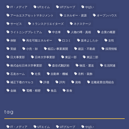
IT・メディア
UTエイム
UTグループ
やばい
アールエスアセットマネジメント
エネルギー・資源
オープンハウス
サービス
トランスクリエイターズ
ネクステージ
ライトニングプレミアム
中古車
人物の噂・真相
企業の概要
体験
再生可能エネルギー
口コミ
坂本よしたか
女性
実績
小売・卸
幅広い事業展開
建設・不動産
採用情報
日大事業部
日本大学事業部
東証一部
東証二部
株式会社日本大学事業部
森谷式翻訳術
物流・運送
生活関連
石友ホーム
社長
自動車・機械
衣料・装飾
補正下着のマルコ
評価
評判
資格
近畿産業信用組合
金融
電機・精密
食品
飲食
tag
IT・メディア
UTエイム
UTグループ
やばい