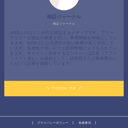
検証ジャーナル
検証ジャーナル
WEB上の口コミ評判を検証するメディアです。フリー
ライターが独自の調査を行い、事実関係を明確にしてい
きます。WEB上には信憑性の低い情報が多く存在して
います。信憑性の低い口コミ評判情報にメスを入れてい
きます。本サイトに存在するコンテンツは広告（アフィ
リエイト含む）を目的として、試供品または取材費をい
ただいて記事を掲載しています。
＼ Follow me ／
プライバシーポリシー
免責事項