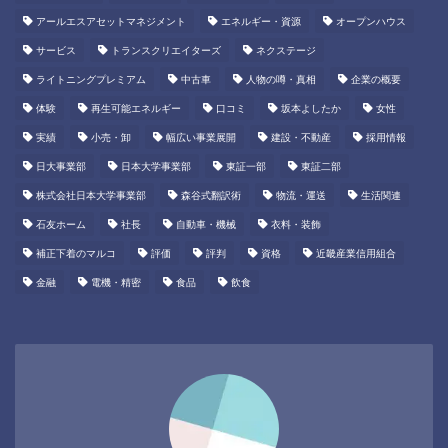
アールエスアセットマネジメント
エネルギー・資源
オープンハウス
サービス
トランスクリエイターズ
ネクステージ
ライトニングプレミアム
中古車
人物の噂・真相
企業の概要
体験
再生可能エネルギー
口コミ
坂本よしたか
女性
実績
小売・卸
幅広い事業展開
建設・不動産
採用情報
日大事業部
日本大学事業部
東証一部
東証二部
株式会社日本大学事業部
森谷式翻訳術
物流・運送
生活関連
石友ホーム
社長
自動車・機械
衣料・装飾
補正下着のマルコ
評価
評判
資格
近畿産業信用組合
金融
電機・精密
食品
飲食