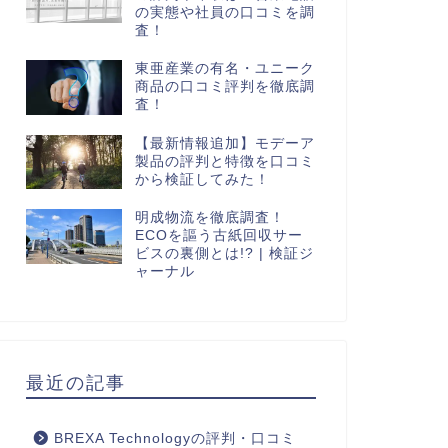
の実態や社員の口コミを調
査！
東亜産業の有名・ユニーク
商品の口コミ評判を徹底調
査！
【最新情報追加】モデーア
製品の評判と特徴を口コミ
から検証してみた！
明成物流を徹底調査！
ECOを謳う古紙回収サー
ビスの裏側とは!? | 検証ジ
ャーナル
最近の記事
BREXA Technologyの評判・口コミ