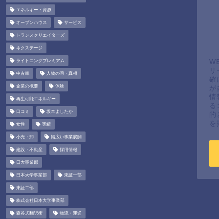
エネルギー・資源
オープンハウス
サービス
トランスクリエイターズ
ネクステージ
ライトニングプレミアム
W
リ
中古車
人物の噂・真相
確
企業の概要
体験
が
情
再生可能エネルギー
る
口コミ
坂本よしたか
的
を
女性
実績
小売・卸
幅広い事業展開
建設・不動産
採用情報
日大事業部
日本大学事業部
東証一部
東証二部
株式会社日本大学事業部
森谷式翻訳術
物流・運送