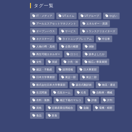
タグ一覧
IT・メディア
UTエイム
UTグループ
やばい
アールエスアセットマネジメント
エネルギー・資源
オープンハウス
サービス
トランスクリエイターズ
ネクステージ
ライトニングプレミアム
中古車
人物の噂・真相
企業の概要
体験
再生可能エネルギー
口コミ
坂本よしたか
女性
実績
小売・卸
幅広い事業展開
建設・不動産
採用情報
日大事業部
日本大学事業部
東証一部
東証二部
株式会社日本大学事業部
森谷式翻訳術
物流・運送
生活関連
石友ホーム
社長
自動車・機械
衣料・装飾
補正下着のマルコ
評価
評判
資格
近畿産業信用組合
金融
電機・精密
食品
飲食