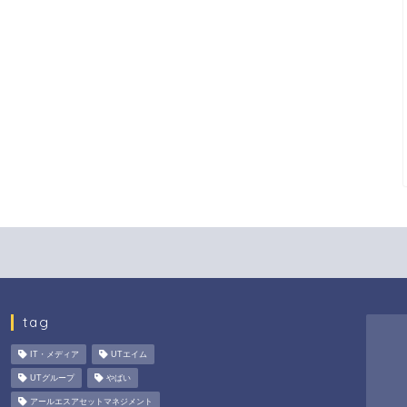
tag
IT・メディア
UTエイム
UTグループ
やばい
アールエスアセットマネジメント