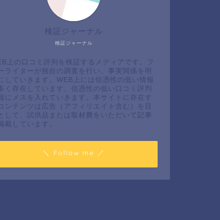
検証ジャーナル
検証ジャーナル
EB上の口コミ評判を検証するメディアです。フ
ーライターが独自の調査を行い、事実関係を明
にしていきます。WEB上には信憑性の低い情報
多く存在しています。信憑性の低い口コミ評判
報にメスを入れていきます。本サイトに存在す
コンテンツは広告（アフィリエイト含む）を目
として、試供品または取材費をいただいて記事
掲載しています。
＼ Follow me ／