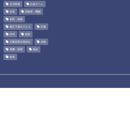
生活関連
石友ホーム
社長
自動車・機械
衣料・装飾
補正下着のマルコ
評価
評判
資格
近畿産業信用組合
金融
電機・精密
食品
飲食