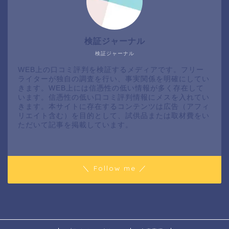
検証ジャーナル
検証ジャーナル
WEB上の口コミ評判を検証するメディアです。フリー
ライターが独自の調査を行い、事実関係を明確にしてい
きます。WEB上には信憑性の低い情報が多く存在して
います。信憑性の低い口コミ評判情報にメスを入れてい
きます。本サイトに存在するコンテンツは広告（アフィ
リエイト含む）を目的として、試供品または取材費をい
ただいて記事を掲載しています。
＼ Follow me ／