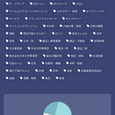
IT・メディア
UTエイム
UTグループ
やばい
アールエスアセットマネジメント
エネルギー・資源
オープンハウス
サービス
トランスクリエイターズ
ネクステージ
ライトニングプレミアム
中古車
人物の噂・真相
企業の概要
体験
再生可能エネルギー
口コミ
坂本よしたか
女性
実績
小売・卸
幅広い事業展開
建設・不動産
採用情報
日大事業部
日本大学事業部
東証一部
東証二部
株式会社日本大学事業部
森谷式翻訳術
物流・運送
生活関連
石友ホーム
社長
自動車・機械
衣料・装飾
補正下着のマルコ
評価
評判
資格
近畿産業信用組合
金融
電機・精密
食品
飲食