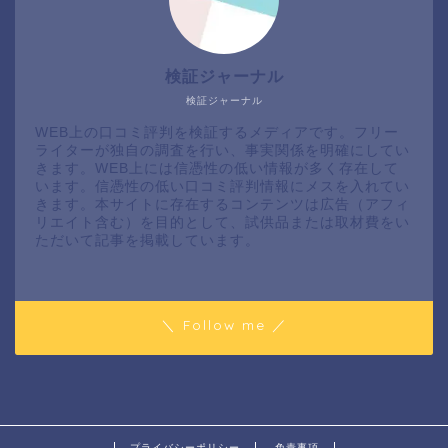
検証ジャーナル
検証ジャーナル
WEB上の口コミ評判を検証するメディアです。フリー
ライターが独自の調査を行い、事実関係を明確にしてい
きます。WEB上には信憑性の低い情報が多く存在して
います。信憑性の低い口コミ評判情報にメスを入れてい
きます。本サイトに存在するコンテンツは広告（アフィ
リエイト含む）を目的として、試供品または取材費をい
ただいて記事を掲載しています。
＼ Follow me ／
プライバシーポリシー
免責事項