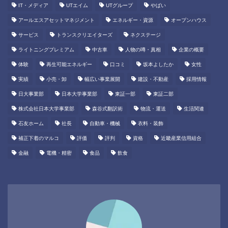
IT・メディア
UTエイム
UTグループ
やばい
アールエスアセットマネジメント
エネルギー・資源
オープンハウス
サービス
トランスクリエイターズ
ネクステージ
ライトニングプレミアム
中古車
人物の噂・真相
企業の概要
体験
再生可能エネルギー
口コミ
坂本よしたか
女性
実績
小売・卸
幅広い事業展開
建設・不動産
採用情報
日大事業部
日本大学事業部
東証一部
東証二部
株式会社日本大学事業部
森谷式翻訳術
物流・運送
生活関連
石友ホーム
社長
自動車・機械
衣料・装飾
補正下着のマルコ
評価
評判
資格
近畿産業信用組合
金融
電機・精密
食品
飲食