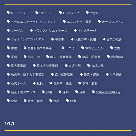
IT・メディア
UTエイム
UTグループ
やばい
アールエスアセットマネジメント
エネルギー・資源
オープンハウス
サービス
トランスクリエイターズ
ネクステージ
ライトニングプレミアム
中古車
人物の噂・真相
企業の概要
体験
再生可能エネルギー
口コミ
坂本よしたか
女性
実績
小売・卸
幅広い事業展開
建設・不動産
採用情報
日大事業部
日本大学事業部
東証一部
東証二部
株式会社日本大学事業部
森谷式翻訳術
物流・運送
生活関連
石友ホーム
社長
自動車・機械
衣料・装飾
補正下着のマルコ
評価
評判
資格
近畿産業信用組合
金融
電機・精密
食品
飲食
tag