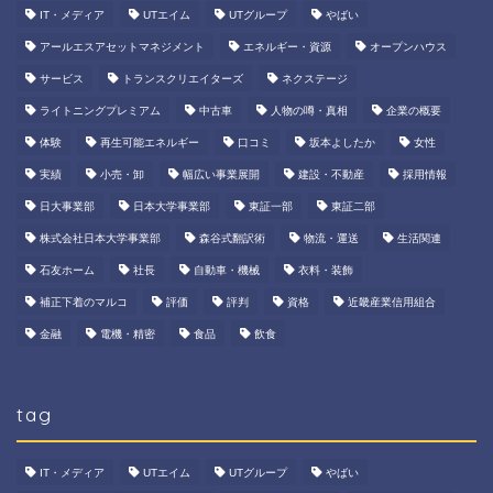
IT・メディア
UTエイム
UTグループ
やばい
アールエスアセットマネジメント
エネルギー・資源
オープンハウス
サービス
トランスクリエイターズ
ネクステージ
ライトニングプレミアム
中古車
人物の噂・真相
企業の概要
体験
再生可能エネルギー
口コミ
坂本よしたか
女性
実績
小売・卸
幅広い事業展開
建設・不動産
採用情報
日大事業部
日本大学事業部
東証一部
東証二部
株式会社日本大学事業部
森谷式翻訳術
物流・運送
生活関連
石友ホーム
社長
自動車・機械
衣料・装飾
補正下着のマルコ
評価
評判
資格
近畿産業信用組合
金融
電機・精密
食品
飲食
tag
IT・メディア
UTエイム
UTグループ
やばい