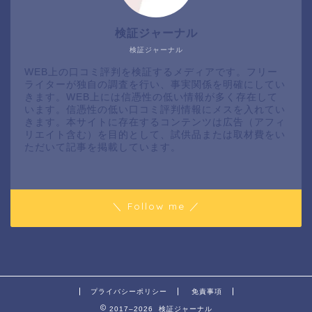
検証ジャーナル
検証ジャーナル
WEB上の口コミ評判を検証するメディアです。フリー
ライターが独自の調査を行い、事実関係を明確にしてい
きます。WEB上には信憑性の低い情報が多く存在して
います。信憑性の低い口コミ評判情報にメスを入れてい
きます。本サイトに存在するコンテンツは広告（アフィ
リエイト含む）を目的として、試供品または取材費をい
ただいて記事を掲載しています。
＼ Follow me ／
プライバシーポリシー
免責事項
2017–2026 検証ジャーナル