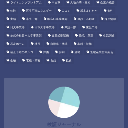
ライトニングプレミアム
中古車
人物の噂・真相
企業の概要
体験
再生可能エネルギー
口コミ
坂本よしたか
女性
実績
小売・卸
幅広い事業展開
建設・不動産
採用情報
日大事業部
日本大学事業部
東証一部
東証二部
株式会社日本大学事業部
森谷式翻訳術
物流・運送
生活関連
石友ホーム
社長
自動車・機械
衣料・装飾
補正下着のマルコ
評価
評判
資格
近畿産業信用組合
金融
電機・精密
食品
飲食
検証ジャーナル