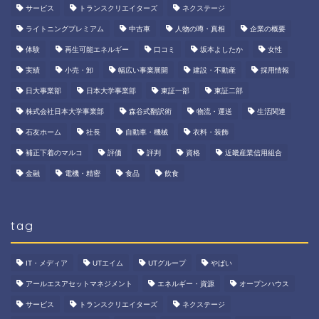
サービス
トランスクリエイターズ
ネクステージ
ライトニングプレミアム
中古車
人物の噂・真相
企業の概要
体験
再生可能エネルギー
口コミ
坂本よしたか
女性
実績
小売・卸
幅広い事業展開
建設・不動産
採用情報
日大事業部
日本大学事業部
東証一部
東証二部
株式会社日本大学事業部
森谷式翻訳術
物流・運送
生活関連
石友ホーム
社長
自動車・機械
衣料・装飾
補正下着のマルコ
評価
評判
資格
近畿産業信用組合
金融
電機・精密
食品
飲食
tag
IT・メディア
UTエイム
UTグループ
やばい
アールエスアセットマネジメント
エネルギー・資源
オープンハウス
サービス
トランスクリエイターズ
ネクステージ