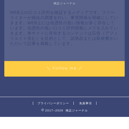
検証ジャーナル
WEB上の口コミ評判を検証するメディアです。フリー
ライターが独自の調査を行い、事実関係を明確にしてい
きます。WEB上には信憑性の低い情報が多く存在して
います。信憑性の低い口コミ評判情報にメスを入れてい
きます。本サイトに存在するコンテンツは広告（アフィ
リエイト含む）を目的として、試供品または取材費をい
ただいて記事を掲載しています。
＼ Follow me ／
プライバシーポリシー
免責事項
2017–2026 検証ジャーナル