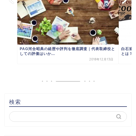
PAG河合昭典の経歴や評判を徹底調査｜代表取締役と
白石達
しての評価はいか...
とは？
2018年12月13日
検索