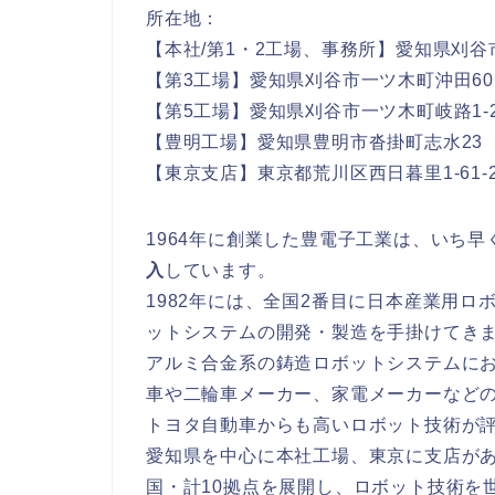
所在地：
【本社/第1・2工場、事務所】愛知県刈谷市一
【第3工場】愛知県刈谷市一ツ木町沖田60
【第5工場】愛知県刈谷市一ツ木町岐路1-2
【豊明工場】愛知県豊明市沓掛町志水23
【東京支店】東京都荒川区西日暮里1-61-2
1964年に創業した豊電子工業は、いち早
入
しています。
1982年には、全国2番目に日本産業用
ットシステムの開発・製造を手掛けてき
アルミ合金系の鋳造ロボットシステムにお
車や二輪車メーカー、家電メーカーなど
トヨタ自動車からも高いロボット技術が
愛知県を中心に本社工場、東京に支店が
国・計10拠点を展開し、ロボット技術を