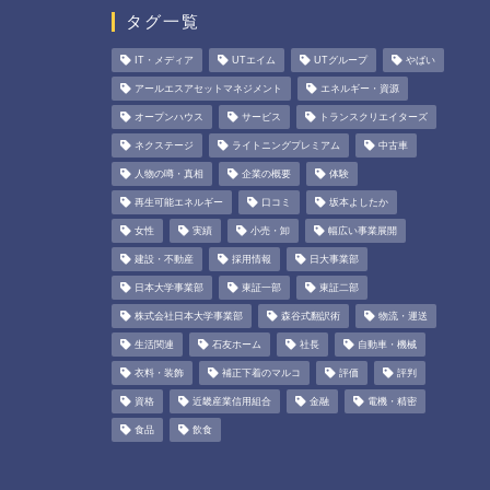
タグ一覧
IT・メディア
UTエイム
UTグループ
やばい
アールエスアセットマネジメント
エネルギー・資源
オープンハウス
サービス
トランスクリエイターズ
ネクステージ
ライトニングプレミアム
中古車
人物の噂・真相
企業の概要
体験
再生可能エネルギー
口コミ
坂本よしたか
女性
実績
小売・卸
幅広い事業展開
建設・不動産
採用情報
日大事業部
日本大学事業部
東証一部
東証二部
株式会社日本大学事業部
森谷式翻訳術
物流・運送
生活関連
石友ホーム
社長
自動車・機械
衣料・装飾
補正下着のマルコ
評価
評判
資格
近畿産業信用組合
金融
電機・精密
食品
飲食