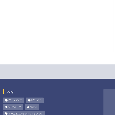
tag
IT・メディア
UTエイム
UTグループ
やばい
アールエスアセットマネジメント