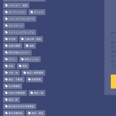
エネルギー・資源
オープンハウス
サービス
トランスクリエイターズ
ネクステージ
ライトニングプレミアム
W
リ
中古車
人物の噂・真相
確
企業の概要
体験
が
情
再生可能エネルギー
る
口コミ
坂本よしたか
的
を
女性
実績
小売・卸
幅広い事業展開
建設・不動産
採用情報
日大事業部
日本大学事業部
東証一部
東証二部
株式会社日本大学事業部
森谷式翻訳術
物流・運送