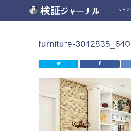
法人
furniture-3042835_640