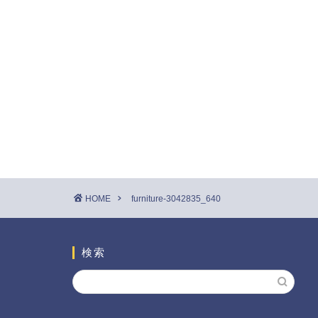
HOME
furniture-3042835_640
検索