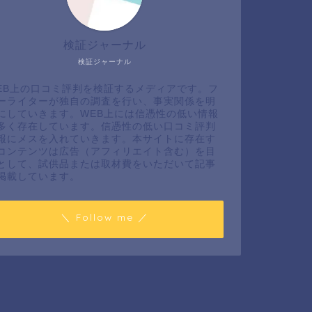
検証ジャーナル
検証ジャーナル
EB上の口コミ評判を検証するメディアです。フ
ーライターが独自の調査を行い、事実関係を明
にしていきます。WEB上には信憑性の低い情報
多く存在しています。信憑性の低い口コミ評判
報にメスを入れていきます。本サイトに存在す
コンテンツは広告（アフィリエイト含む）を目
として、試供品または取材費をいただいて記事
掲載しています。
＼ Follow me ／