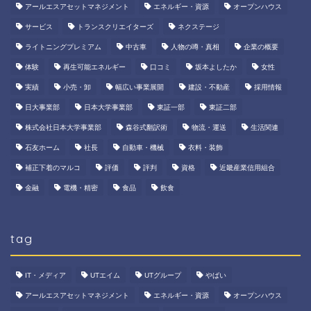
アールエスアセットマネジメント
エネルギー・資源
オープンハウス
サービス
トランスクリエイターズ
ネクステージ
ライトニングプレミアム
中古車
人物の噂・真相
企業の概要
体験
再生可能エネルギー
口コミ
坂本よしたか
女性
実績
小売・卸
幅広い事業展開
建設・不動産
採用情報
日大事業部
日本大学事業部
東証一部
東証二部
株式会社日本大学事業部
森谷式翻訳術
物流・運送
生活関連
石友ホーム
社長
自動車・機械
衣料・装飾
補正下着のマルコ
評価
評判
資格
近畿産業信用組合
金融
電機・精密
食品
飲食
tag
IT・メディア
UTエイム
UTグループ
やばい
アールエスアセットマネジメント
エネルギー・資源
オープンハウス