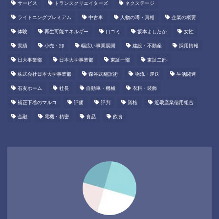
サービス
トランスクリエイターズ
ネクステージ
ライトニングプレミアム
中古車
人物の噂・真相
企業の概要
体験
再生可能エネルギー
口コミ
坂本よしたか
女性
実績
小売・卸
幅広い事業展開
建設・不動産
採用情報
日大事業部
日本大学事業部
東証一部
東証二部
株式会社日本大学事業部
森谷式翻訳術
物流・運送
生活関連
石友ホーム
社長
自動車・機械
衣料・装飾
補正下着のマルコ
評価
評判
資格
近畿産業信用組合
金融
電機・精密
食品
飲食