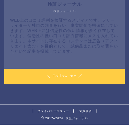
検証ジャーナル
検証ジャーナル
WEB上の口コミ評判を検証するメディアです。フリー
ライターが独自の調査を行い、事実関係を明確にしてい
きます。WEB上には信憑性の低い情報が多く存在して
います。信憑性の低い口コミ評判情報にメスを入れてい
きます。本サイトに存在するコンテンツは広告（アフィ
リエイト含む）を目的として、試供品または取材費をい
ただいて記事を掲載しています。
＼ Follow me ／
プライバシーポリシー
免責事項
2017–2026 検証ジャーナル