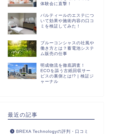
体験会に直撃！
パルティールのエステにつ
いて効果や施術内容の口コ
ミを検証してみた！
ブルーコンシャスの社風や
働き方とは？蓄電池システ
ム販売の仕事
明成物流を徹底調査！
ECOを謳う古紙回収サー
ビスの裏側とは!? | 検証ジ
ャーナル
最近の記事
BREXA Technologyの評判・口コミ