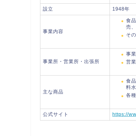
設立
1948年
食
売
事業内容
そ
事
事業所・営業所・出張所
営
食
料
主な商品
各
公式サイト
https://w