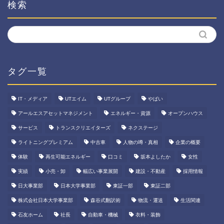
検索
タグ一覧
IT・メディア
UTエイム
UTグループ
やばい
アールエスアセットマネジメント
エネルギー・資源
オープンハウス
サービス
トランスクリエイターズ
ネクステージ
ライトニングプレミアム
中古車
人物の噂・真相
企業の概要
体験
再生可能エネルギー
口コミ
坂本よしたか
女性
実績
小売・卸
幅広い事業展開
建設・不動産
採用情報
日大事業部
日本大学事業部
東証一部
東証二部
株式会社日本大学事業部
森谷式翻訳術
物流・運送
生活関連
石友ホーム
社長
自動車・機械
衣料・装飾