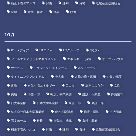
補正下着のマルコ
評価
評判
資格
近畿産業信用組合
金融
電機・精密
食品
飲食
tag
IT・メディア
UTエイム
UTグループ
やばい
アールエスアセットマネジメント
エネルギー・資源
オープンハウス
サービス
トランスクリエイターズ
ネクステージ
ライトニングプレミアム
中古車
人物の噂・真相
企業の概要
体験
再生可能エネルギー
口コミ
坂本よしたか
女性
実績
小売・卸
幅広い事業展開
建設・不動産
採用情報
日大事業部
日本大学事業部
東証一部
東証二部
株式会社日本大学事業部
森谷式翻訳術
物流・運送
生活関連
石友ホーム
社長
自動車・機械
衣料・装飾
補正下着のマルコ
評価
評判
資格
近畿産業信用組合